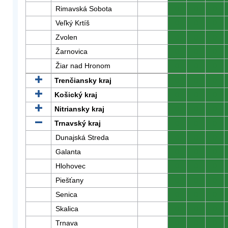
Rimavská Sobota
0
0
0
Veľký Krtíš
0
0
0
Zvolen
0
0
0
Žarnovica
0
0
0
Žiar nad Hronom
0
0
0
Trenčiansky kraj
0
0
0
Košický kraj
0
0
0
Nitriansky kraj
0
0
0
Trnavský kraj
0
0
0
Dunajská Streda
0
0
0
Galanta
0
0
0
Hlohovec
0
0
0
Piešťany
0
0
0
Senica
0
0
0
Skalica
0
0
0
Trnava
0
0
0