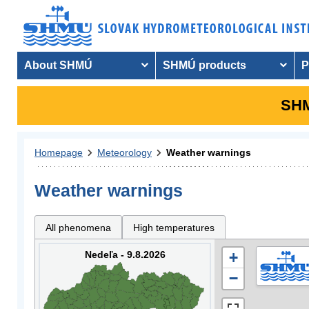
About SHMÚ
SHMÚ products
P
SHM
Homepage
Meteorology
Weather warnings
Weather warnings
All phenomena
High temperatures
Nedeľa - 9.8.2026
+
−