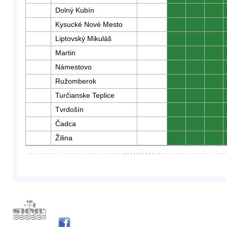
Dolný Kubín
0
0
0
Kysucké Nové Mesto
0
0
0
Liptovský Mikuláš
0
0
0
Martin
0
0
0
Námestovo
0
0
0
Ružomberok
0
0
0
Turčianske Teplice
0
0
0
Tvrdošín
0
0
0
Čadca
0
0
0
Žilina
0
0
0