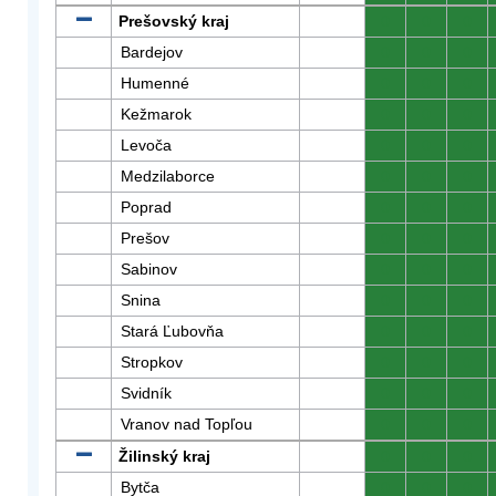
Prešovský kraj
0
0
0
Bardejov
0
0
0
Humenné
0
0
0
Kežmarok
0
0
0
Levoča
0
0
0
Medzilaborce
0
0
0
Poprad
0
0
0
Prešov
0
0
0
Sabinov
0
0
0
Snina
0
0
0
Stará Ľubovňa
0
0
0
Stropkov
0
0
0
Svidník
0
0
0
Vranov nad Topľou
0
0
0
Žilinský kraj
0
0
0
Bytča
0
0
0