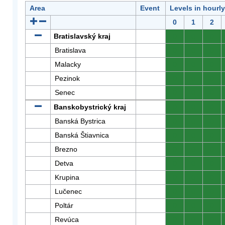
Area
Event
Levels in hourl
0
1
2
Bratislavský kraj
0
0
0
Bratislava
0
0
0
Malacky
0
0
0
Pezinok
0
0
0
Senec
0
0
0
Banskobystrický kraj
0
0
0
Banská Bystrica
0
0
0
Banská Štiavnica
0
0
0
Brezno
0
0
0
Detva
0
0
0
Krupina
0
0
0
Lučenec
0
0
0
Poltár
0
0
0
Revúca
0
0
0