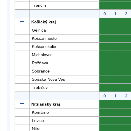
Trenčín
0
0
0
0
1
2
Košický kraj
0
0
0
Gelnica
0
0
0
Košice mesto
0
0
0
Košice okolie
0
0
0
Michalovce
0
0
0
Rožňava
0
0
0
Sobrance
0
0
0
Spišská Nová Ves
0
0
0
Trebišov
0
0
0
0
1
2
Nitriansky kraj
0
0
0
Komárno
0
0
0
Levice
0
0
0
Nitra
0
0
0