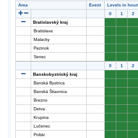
Area
Event
Levels in hour
0
1
2
Bratislavský kraj
0
0
0
Bratislava
0
0
0
Malacky
0
0
0
Pezinok
0
0
0
Senec
0
0
0
0
1
2
Banskobystrický kraj
0
0
0
Banská Bystrica
0
0
0
Banská Štiavnica
0
0
0
Brezno
0
0
0
Detva
0
0
0
Krupina
0
0
0
Lučenec
0
0
0
Poltár
0
0
0