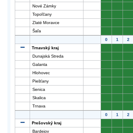
Nové Zámky
0
0
0
Topoľčany
0
0
0
Zlaté Moravce
0
0
0
Šaľa
0
0
0
0
1
2
Trnavský kraj
0
0
0
Dunajská Streda
0
0
0
Galanta
0
0
0
Hlohovec
0
0
0
Piešťany
0
0
0
Senica
0
0
0
Skalica
0
0
0
Trnava
0
0
0
0
1
2
Prešovský kraj
0
0
0
Bardejov
0
0
0