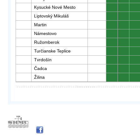
Kysucké Nové Mesto
0
0
0
Liptovský Mikuláš
0
0
0
Martin
0
0
0
Námestovo
0
0
0
Ružomberok
0
0
0
Turčianske Teplice
0
0
0
Tvrdošín
0
0
0
Čadca
0
0
0
Žilina
0
0
0