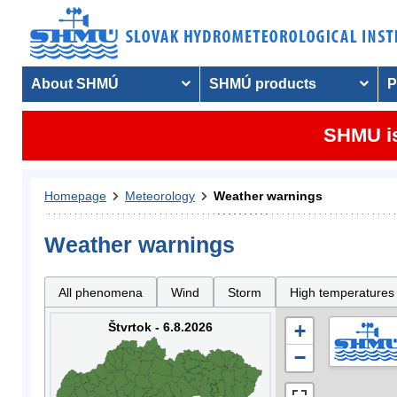
About SHMÚ
SHMÚ products
P
SHMU is
Homepage
Meteorology
Weather warnings
Weather warnings
All phenomena
Wind
Storm
High temperatures
Štvrtok - 6.8.2026
+
−