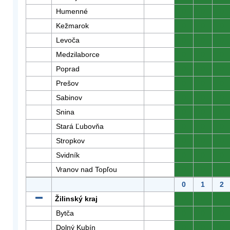
Humenné
0
0
0
Kežmarok
0
0
0
Levoča
0
0
0
Medzilaborce
0
0
0
Poprad
0
0
0
Prešov
0
0
0
Sabinov
0
0
0
Snina
0
0
0
Stará Ľubovňa
0
0
0
Stropkov
0
0
0
Svidník
0
0
0
Vranov nad Topľou
0
0
0
0
1
2
Žilinský kraj
0
0
0
Bytča
0
0
0
Dolný Kubín
0
0
0