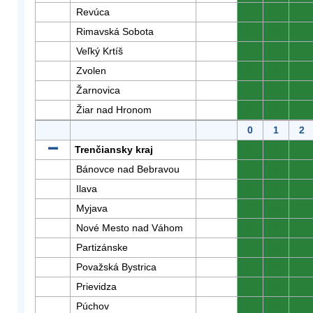
Revúca
0
0
0
Rimavská Sobota
0
0
0
Veľký Krtíš
0
0
0
Zvolen
0
0
0
Žarnovica
0
0
0
Žiar nad Hronom
0
0
0
0
1
2
Trenčiansky kraj
0
0
0
Bánovce nad Bebravou
0
0
0
Ilava
0
0
0
Myjava
0
0
0
Nové Mesto nad Váhom
0
0
0
Partizánske
0
0
0
Považská Bystrica
0
0
0
Prievidza
0
0
0
Púchov
0
0
0