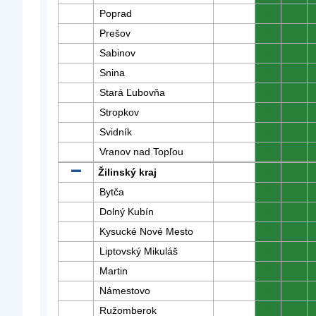
Poprad
0
0
Prešov
0
0
Sabinov
0
0
Snina
0
0
Stará Ľubovňa
0
0
Stropkov
0
0
Svidník
0
0
Vranov nad Topľou
0
0
Žilinský kraj
0
0
Bytča
0
0
Dolný Kubín
0
0
Kysucké Nové Mesto
0
0
Liptovský Mikuláš
0
0
Martin
0
0
Námestovo
0
0
Ružomberok
0
0