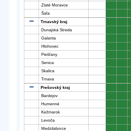
Zlaté Moravce
0
0
Šaľa
0
0
Trnavský kraj
0
0
Dunajská Streda
0
0
Galanta
0
0
Hlohovec
0
0
Piešťany
0
0
Senica
0
0
Skalica
0
0
Trnava
0
0
Prešovský kraj
0
0
Bardejov
0
0
Humenné
0
0
Kežmarok
0
0
Levoča
0
0
Medzilaborce
0
0