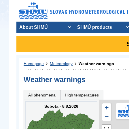
About SHMÚ
SHMÚ products
Homepage
Meteorology
Weather warnings
Weather warnings
All phenomena
High temperatures
Sobota - 8.8.2026
+
−