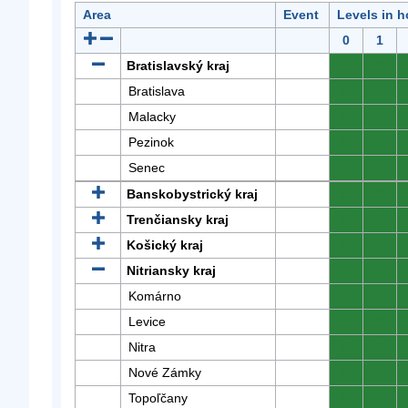
Area
Event
Levels in h
0
1
Bratislavský kraj
0
0
Bratislava
0
0
Malacky
0
0
Pezinok
0
0
Senec
0
0
Banskobystrický kraj
0
0
Trenčiansky kraj
0
0
Košický kraj
0
0
Nitriansky kraj
0
0
Komárno
0
0
Levice
0
0
Nitra
0
0
Nové Zámky
0
0
Topoľčany
0
0