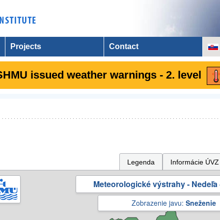
Projects
Contact
SHMU issued weather warnings - 2. level
Legenda
Informácie ÚVZ
Meteorologické výstrahy - Nedeľa 
Zobrazenie javu:
Sneženie