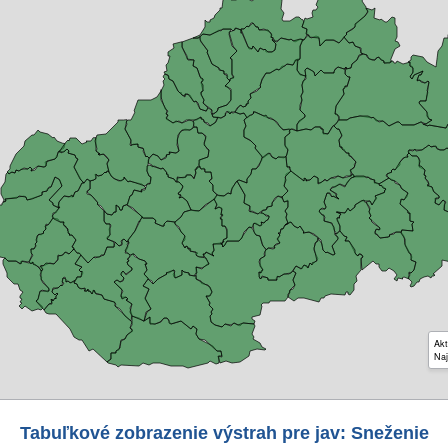
Akt
Naj
Tabuľkové zobrazenie výstrah pre jav: Sneženie