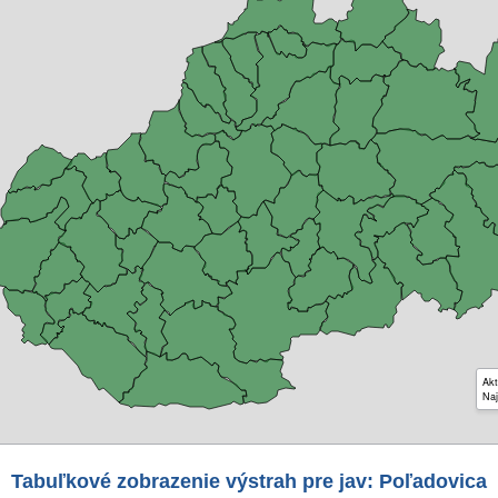
Akt
Naj
Tabuľkové zobrazenie výstrah pre jav: Poľadovica