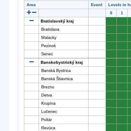
Area
Event
Levels in h
0
1
Bratislavský kraj
0
0
Bratislava
0
0
Malacky
0
0
Pezinok
0
0
Senec
0
0
Banskobystrický kraj
0
0
Banská Bystrica
0
0
Banská Štiavnica
0
0
Brezno
0
0
Detva
0
0
Krupina
0
0
Lučenec
0
0
Poltár
0
0
Revúca
0
0