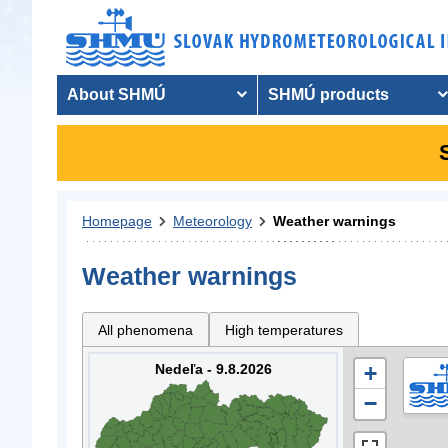
About SHMÚ
SHMÚ products
Homepage
Meteorology
Weather warnings
Weather warnings
All phenomena
High temperatures
Nedeľa - 9.8.2026
+
−