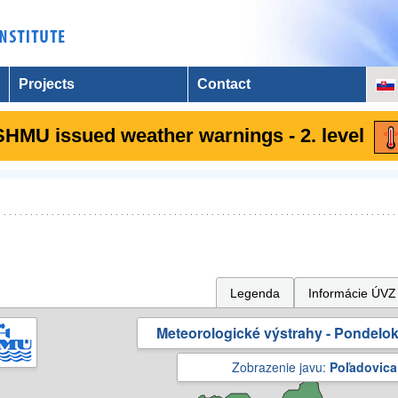
Projects
Contact
SHMU issued weather warnings - 2. level
Legenda
Informácie ÚVZ
Meteorologické výstrahy - Pondelok 
Zobrazenie javu:
Poľadovica