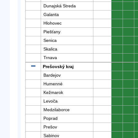
Dunajská Streda
0
0
Galanta
0
0
Hlohovec
0
0
Piešťany
0
0
Senica
0
0
Skalica
0
0
Trnava
0
0
Prešovský kraj
0
0
Bardejov
0
0
Humenné
0
0
Kežmarok
0
0
Levoča
0
0
Medzilaborce
0
0
Poprad
0
0
Prešov
0
0
Sabinov
0
0