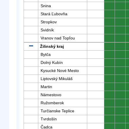
Snina
0
0
Stará Ľubovňa
0
0
Stropkov
0
0
Svidník
0
0
Vranov nad Topľou
0
0
Žilinský kraj
0
0
Bytča
0
0
Dolný Kubín
0
0
Kysucké Nové Mesto
0
0
Liptovský Mikuláš
0
0
Martin
0
0
Námestovo
0
0
Ružomberok
0
0
Turčianske Teplice
0
0
Tvrdošín
0
0
Čadca
0
0