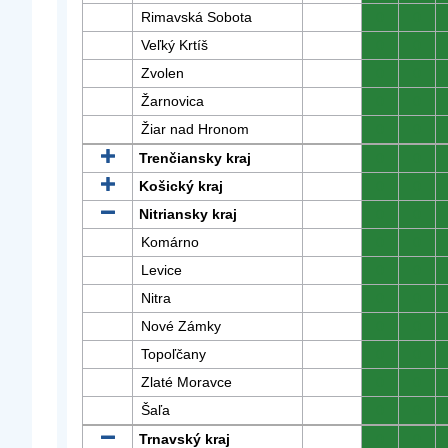
Rimavská Sobota
0
0
Veľký Krtíš
0
0
Zvolen
0
0
Žarnovica
0
0
Žiar nad Hronom
0
0
Trenčiansky kraj
0
0
Košický kraj
0
0
Nitriansky kraj
0
0
Komárno
0
0
Levice
0
0
Nitra
0
0
Nové Zámky
0
0
Topoľčany
0
0
Zlaté Moravce
0
0
Šaľa
0
0
Trnavský kraj
0
0