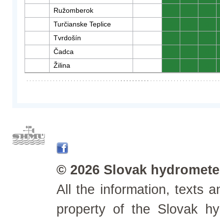
Ružomberok
0
0
0
Turčianske Teplice
0
0
0
Tvrdošín
0
0
0
Čadca
0
0
0
Žilina
0
0
0
© 2026 Slovak hydrometeo
All the information, texts
property of the Slovak h