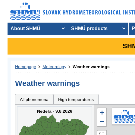
About SHMÚ
SHMÚ products
P
SHM
Homepage
Meteorology
Weather warnings
Weather warnings
All phenomena
High temperatures
Nedeľa - 9.8.2026
+
−