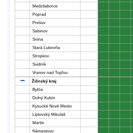
Medzilaborce
0
0
0
Poprad
0
0
0
Prešov
0
0
0
Sabinov
0
0
0
Snina
0
0
0
Stará Ľubovňa
0
0
0
Stropkov
0
0
0
Svidník
0
0
0
Vranov nad Topľou
0
0
0
Žilinský kraj
0
0
0
Bytča
0
0
0
Dolný Kubín
0
0
0
Kysucké Nové Mesto
0
0
0
Liptovský Mikuláš
0
0
0
Martin
0
0
0
Námestovo
0
0
0