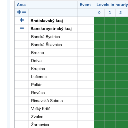
Area
Event
Levels in hourl
0
1
2
Bratislavský kraj
0
0
0
Banskobystrický kraj
0
0
0
Banská Bystrica
0
0
0
Banská Štiavnica
0
0
0
Brezno
0
0
0
Detva
0
0
0
Krupina
0
0
0
Lučenec
0
0
0
Poltár
0
0
0
Revúca
0
0
0
Rimavská Sobota
0
0
0
Veľký Krtíš
0
0
0
Zvolen
0
0
0
Žarnovica
0
0
0