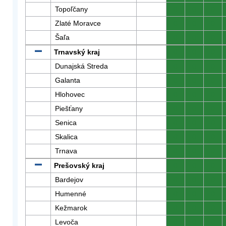
Topoľčany
0
0
0
Zlaté Moravce
0
0
0
Šaľa
0
0
0
Trnavský kraj
0
0
0
Dunajská Streda
0
0
0
Galanta
0
0
0
Hlohovec
0
0
0
Piešťany
0
0
0
Senica
0
0
0
Skalica
0
0
0
Trnava
0
0
0
Prešovský kraj
0
0
0
Bardejov
0
0
0
Humenné
0
0
0
Kežmarok
0
0
0
Levoča
0
0
0