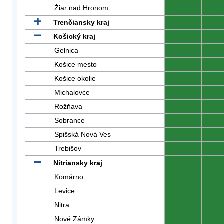
Žiar nad Hronom
0
0
0
Trenčiansky kraj
0
0
0
Košický kraj
0
0
0
Gelnica
0
0
0
Košice mesto
0
0
0
Košice okolie
0
0
0
Michalovce
0
0
0
Rožňava
0
0
0
Sobrance
0
0
0
Spišská Nová Ves
0
0
0
Trebišov
0
0
0
Nitriansky kraj
0
0
0
Komárno
0
0
0
Levice
0
0
0
Nitra
0
0
0
Nové Zámky
0
0
0