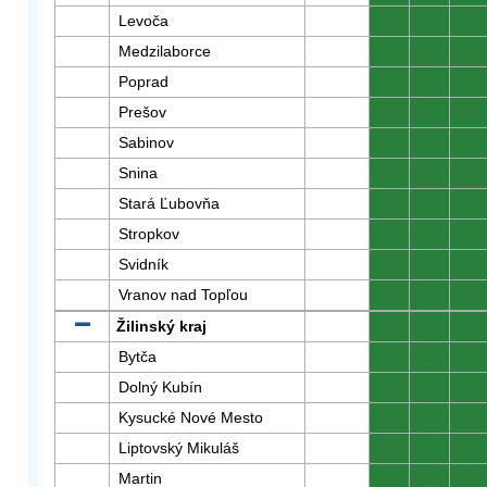
Levoča
0
0
0
Medzilaborce
0
0
0
Poprad
0
0
0
Prešov
0
0
0
Sabinov
0
0
0
Snina
0
0
0
Stará Ľubovňa
0
0
0
Stropkov
0
0
0
Svidník
0
0
0
Vranov nad Topľou
0
0
0
Žilinský kraj
0
0
0
Bytča
0
0
0
Dolný Kubín
0
0
0
Kysucké Nové Mesto
0
0
0
Liptovský Mikuláš
0
0
0
Martin
0
0
0