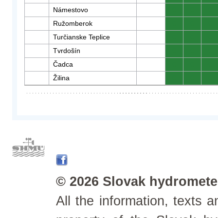
Námestovo
0
0
0
Ružomberok
0
0
0
Turčianske Teplice
0
0
0
Tvrdošín
0
0
0
Čadca
0
0
0
Žilina
0
0
0
© 2026 Slovak hydrometeo
All the information, texts