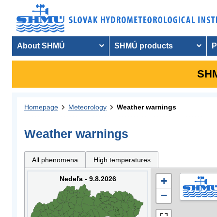
About SHMÚ
SHMÚ products
P
SHM
Homepage
Meteorology
Weather warnings
Weather warnings
All phenomena
High temperatures
Nedeľa - 9.8.2026
+
−