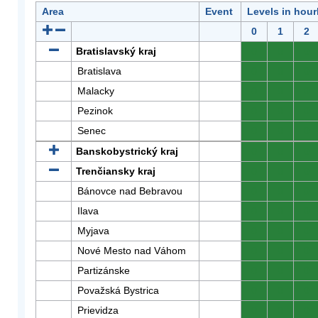
Area
Event
Levels in hour
0
1
2
Bratislavský kraj
0
0
0
Bratislava
0
0
0
Malacky
0
0
0
Pezinok
0
0
0
Senec
0
0
0
Banskobystrický kraj
0
0
0
Trenčiansky kraj
0
0
0
Bánovce nad Bebravou
0
0
0
Ilava
0
0
0
Myjava
0
0
0
Nové Mesto nad Váhom
0
0
0
Partizánske
0
0
0
Považská Bystrica
0
0
0
Prievidza
0
0
0