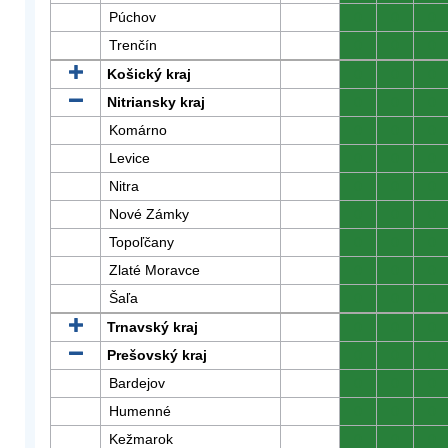
Púchov
0
0
0
Trenčín
0
0
0
Košický kraj
0
0
0
Nitriansky kraj
0
0
0
Komárno
0
0
0
Levice
0
0
0
Nitra
0
0
0
Nové Zámky
0
0
0
Topoľčany
0
0
0
Zlaté Moravce
0
0
0
Šaľa
0
0
0
Trnavský kraj
0
0
0
Prešovský kraj
0
0
0
Bardejov
0
0
0
Humenné
0
0
0
Kežmarok
0
0
0