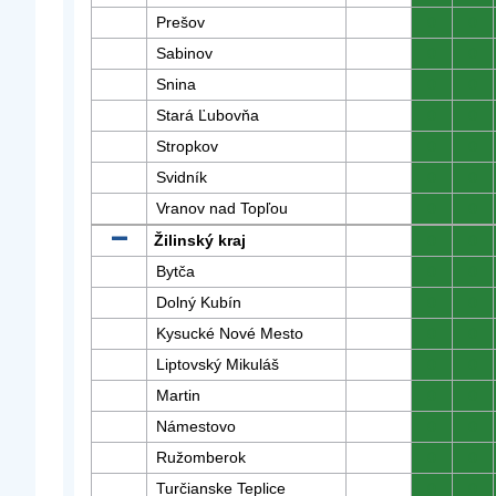
Prešov
0
0
Sabinov
0
0
Snina
0
0
Stará Ľubovňa
0
0
Stropkov
0
0
Svidník
0
0
Vranov nad Topľou
0
0
Žilinský kraj
0
0
Bytča
0
0
Dolný Kubín
0
0
Kysucké Nové Mesto
0
0
Liptovský Mikuláš
0
0
Martin
0
0
Námestovo
0
0
Ružomberok
0
0
Turčianske Teplice
0
0