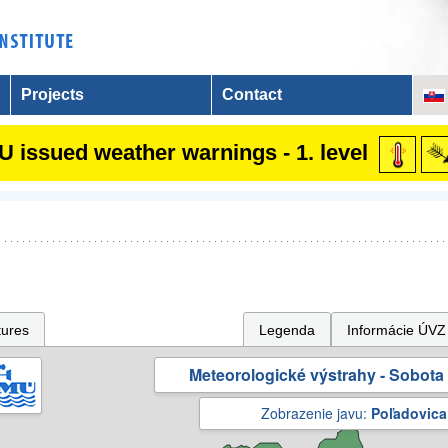
Projects
Contact
 issued weather warnings - 1. level
tures
Legenda
Informácie ÚVZ
Meteorologické výstrahy - Sobota 
Zobrazenie javu:
Poľadovica