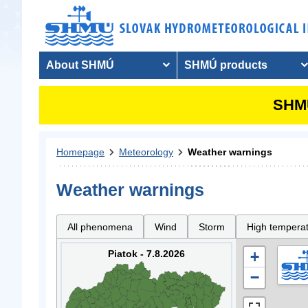
About SHMÚ
SHMÚ products
SHMU
Homepage
Meteorology
Weather warnings
Weather warnings
All phenomena
Wind
Storm
High tempera
Piatok - 7.8.2026
+
−