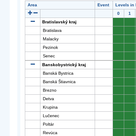
Area
Event
Levels in
0
1
Bratislavský kraj
0
0
Bratislava
0
0
Malacky
0
0
Pezinok
0
0
Senec
0
0
Banskobystrický kraj
0
0
Banská Bystrica
0
0
Banská Štiavnica
0
0
Brezno
0
0
Detva
0
0
Krupina
0
0
Lučenec
0
0
Poltár
0
0
Revúca
0
0