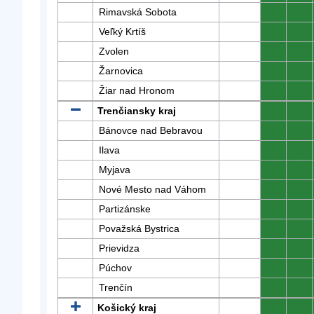
Rimavská Sobota
0
0
Veľký Krtíš
0
0
Zvolen
0
0
Žarnovica
0
0
Žiar nad Hronom
0
0
Trenčiansky kraj
0
0
Bánovce nad Bebravou
0
0
Ilava
0
0
Myjava
0
0
Nové Mesto nad Váhom
0
0
Partizánske
0
0
Považská Bystrica
0
0
Prievidza
0
0
Púchov
0
0
Trenčín
0
0
Košický kraj
0
0