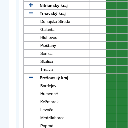
Nitriansky kraj
0
0
Trnavský kraj
0
0
Dunajská Streda
0
0
Galanta
0
0
Hlohovec
0
0
Piešťany
0
0
Senica
0
0
Skalica
0
0
Trnava
0
0
Prešovský kraj
0
0
Bardejov
0
0
Humenné
0
0
Kežmarok
0
0
Levoča
0
0
Medzilaborce
0
0
Poprad
0
0