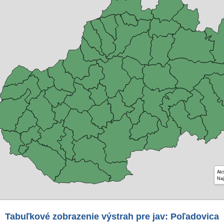
Akt
Naj
Tabuľkové zobrazenie výstrah pre jav: Poľadovica