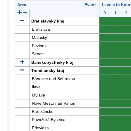
Area
Event
Levels in hour
0
1
2
Bratislavský kraj
0
0
0
Bratislava
0
0
0
Malacky
0
0
0
Pezinok
0
0
0
Senec
0
0
0
Banskobystrický kraj
0
0
0
Trenčiansky kraj
0
0
0
Bánovce nad Bebravou
0
0
0
Ilava
0
0
0
Myjava
0
0
0
Nové Mesto nad Váhom
0
0
0
Partizánske
0
0
0
Považská Bystrica
0
0
0
Prievidza
0
0
0