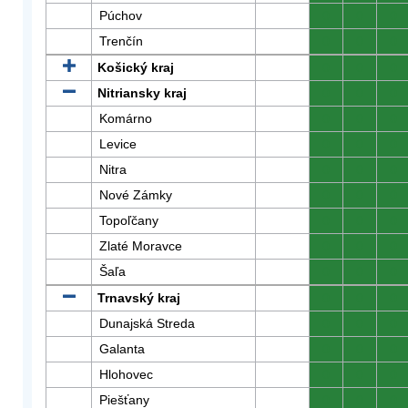
Púchov
0
0
0
Trenčín
0
0
0
Košický kraj
0
0
0
Nitriansky kraj
0
0
0
Komárno
0
0
0
Levice
0
0
0
Nitra
0
0
0
Nové Zámky
0
0
0
Topoľčany
0
0
0
Zlaté Moravce
0
0
0
Šaľa
0
0
0
Trnavský kraj
0
0
0
Dunajská Streda
0
0
0
Galanta
0
0
0
Hlohovec
0
0
0
Piešťany
0
0
0