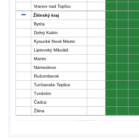
Vranov nad Topľou
0
0
0
Žilinský kraj
0
0
0
Bytča
0
0
0
Dolný Kubín
0
0
0
Kysucké Nové Mesto
0
0
0
Liptovský Mikuláš
0
0
0
Martin
0
0
0
Námestovo
0
0
0
Ružomberok
0
0
0
Turčianske Teplice
0
0
0
Tvrdošín
0
0
0
Čadca
0
0
0
Žilina
0
0
0