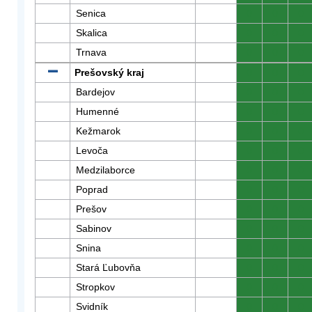
Senica
0
0
0
Skalica
0
0
0
Trnava
0
0
0
Prešovský kraj
0
0
0
Bardejov
0
0
0
Humenné
0
0
0
Kežmarok
0
0
0
Levoča
0
0
0
Medzilaborce
0
0
0
Poprad
0
0
0
Prešov
0
0
0
Sabinov
0
0
0
Snina
0
0
0
Stará Ľubovňa
0
0
0
Stropkov
0
0
0
Svidník
0
0
0