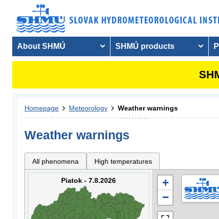
About SHMÚ
SHMÚ products
P
SHM
Homepage
Meteorology
Weather warnings
Weather warnings
All phenomena
High temperatures
Piatok - 7.8.2026
+
−