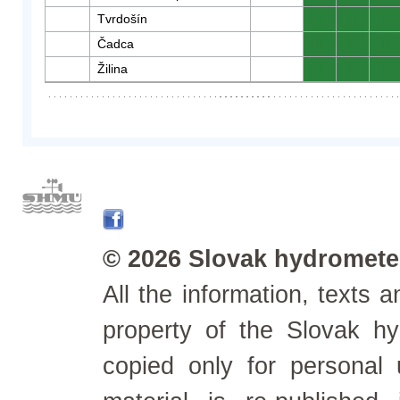
Tvrdošín
0
0
0
Čadca
0
0
0
Žilina
0
0
0
© 2026 Slovak hydrometeo
All the information, texts
property of the Slovak h
copied only for personal