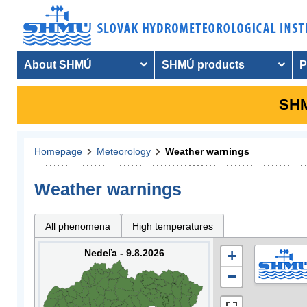
About SHMÚ
SHMÚ products
P
SHM
Homepage
Meteorology
Weather warnings
Weather warnings
All phenomena
High temperatures
Nedeľa - 9.8.2026
+
−