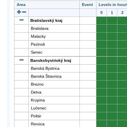
Area
Event
Levels in hour
0
1
2
Bratislavský kraj
0
0
0
Bratislava
0
0
0
Malacky
0
0
0
Pezinok
0
0
0
Senec
0
0
0
Banskobystrický kraj
0
0
0
Banská Bystrica
0
0
0
Banská Štiavnica
0
0
0
Brezno
0
0
0
Detva
0
0
0
Krupina
0
0
0
Lučenec
0
0
0
Poltár
0
0
0
Revúca
0
0
0