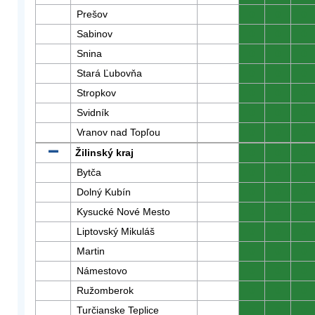
Prešov
0
0
0
Sabinov
0
0
0
Snina
0
0
0
Stará Ľubovňa
0
0
0
Stropkov
0
0
0
Svidník
0
0
0
Vranov nad Topľou
0
0
0
Žilinský kraj
0
0
0
Bytča
0
0
0
Dolný Kubín
0
0
0
Kysucké Nové Mesto
0
0
0
Liptovský Mikuláš
0
0
0
Martin
0
0
0
Námestovo
0
0
0
Ružomberok
0
0
0
Turčianske Teplice
0
0
0