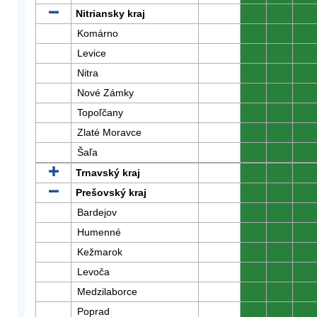
Nitriansky kraj
0
0
0
Komárno
0
0
0
Levice
0
0
0
Nitra
0
0
0
Nové Zámky
0
0
0
Topoľčany
0
0
0
Zlaté Moravce
0
0
0
Šaľa
0
0
0
Trnavský kraj
0
0
0
Prešovský kraj
0
0
0
Bardejov
0
0
0
Humenné
0
0
0
Kežmarok
0
0
0
Levoča
0
0
0
Medzilaborce
0
0
0
Poprad
0
0
0