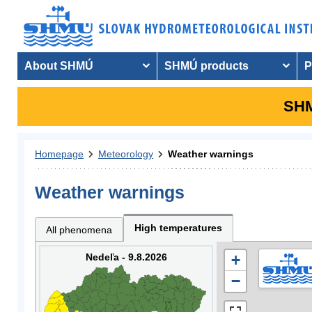
About SHMÚ
SHMÚ products
P
SHM
Homepage
Meteorology
Weather warnings
Weather warnings
High temperatures
All phenomena
Nedeľa - 9.8.2026
+
−