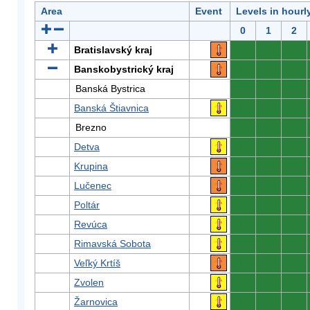
Area
Event
Levels in hourl
0
1
2
Bratislavský kraj
0
0
0
Banskobystrický kraj
0
0
0
Banská Bystrica
0
0
0
Banská Štiavnica
0
0
0
Brezno
0
0
0
Detva
0
0
0
Krupina
0
0
0
Lučenec
0
0
0
Poltár
0
0
0
Revúca
0
0
0
Rimavská Sobota
0
0
0
Veľký Krtíš
0
0
0
Zvolen
0
0
0
Žarnovica
0
0
0