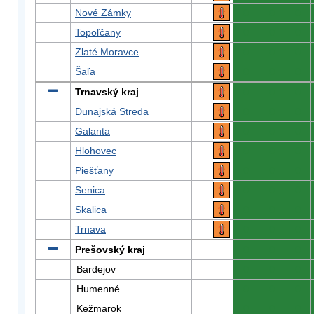
Nové Zámky
0
0
0
Topoľčany
0
0
0
Zlaté Moravce
0
0
0
Šaľa
0
0
0
Trnavský kraj
0
0
0
Dunajská Streda
0
0
0
Galanta
0
0
0
Hlohovec
0
0
0
Piešťany
0
0
0
Senica
0
0
0
Skalica
0
0
0
Trnava
0
0
0
Prešovský kraj
0
0
0
Bardejov
0
0
0
Humenné
0
0
0
Kežmarok
0
0
0