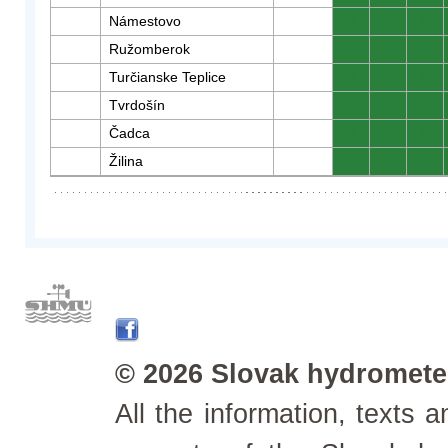
Námestovo
0
0
0
Ružomberok
0
0
0
Turčianske Teplice
0
0
0
Tvrdošín
0
0
0
Čadca
0
0
0
Žilina
0
0
0
© 2026 Slovak hydrometeo
All the information, texts