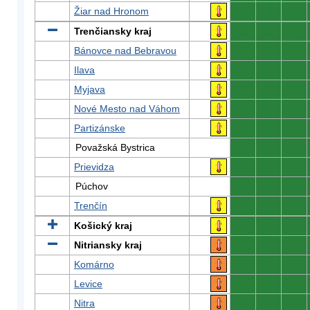
Žiar nad Hronom
0
0
0
Trenčiansky kraj
0
0
0
Bánovce nad Bebravou
0
0
0
Ilava
0
0
0
Myjava
0
0
0
Nové Mesto nad Váhom
0
0
0
Partizánske
0
0
0
Považská Bystrica
0
0
0
Prievidza
0
0
0
Púchov
0
0
0
Trenčín
0
0
0
Košický kraj
0
0
0
Nitriansky kraj
0
0
0
Komárno
0
0
0
Levice
0
0
0
Nitra
0
0
0