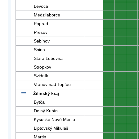
Levoča
0
0
0
Medzilaborce
0
0
0
Poprad
0
0
0
Prešov
0
0
0
Sabinov
0
0
0
Snina
0
0
0
Stará Ľubovňa
0
0
0
Stropkov
0
0
0
Svidník
0
0
0
Vranov nad Topľou
0
0
0
Žilinský kraj
0
0
0
Bytča
0
0
0
Dolný Kubín
0
0
0
Kysucké Nové Mesto
0
0
0
Liptovský Mikuláš
0
0
0
Martin
0
0
0