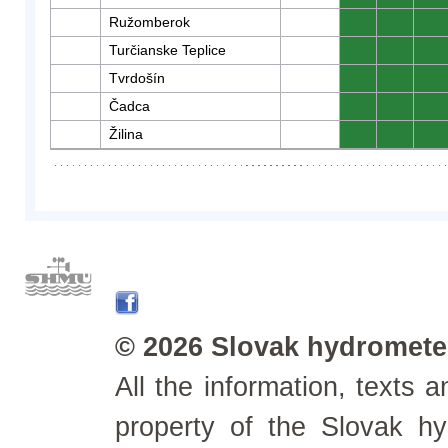
Ružomberok
0
0
0
Turčianske Teplice
0
0
0
Tvrdošín
0
0
0
Čadca
0
0
0
Žilina
0
0
0
© 2026 Slovak hydrometeo
All the information, texts
property of the Slovak h