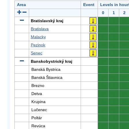
Area
Event
Levels in hour
0
1
2
Bratislavský kraj
0
0
0
Bratislava
0
0
0
Malacky
0
0
0
Pezinok
0
0
0
Senec
0
0
0
Banskobystrický kraj
0
0
0
Banská Bystrica
0
0
0
Banská Štiavnica
0
0
0
Brezno
0
0
0
Detva
0
0
0
Krupina
0
0
0
Lučenec
0
0
0
Poltár
0
0
0
Revúca
0
0
0