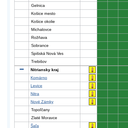
Gelnica
0
0
0
Košice mesto
0
0
0
Košice okolie
0
0
0
Michalovce
0
0
0
Rožňava
0
0
0
Sobrance
0
0
0
Spišská Nová Ves
0
0
0
Trebišov
0
0
0
Nitriansky kraj
0
0
0
Komárno
0
0
0
Levice
0
0
0
Nitra
0
0
0
Nové Zámky
0
0
0
Topoľčany
0
0
0
Zlaté Moravce
0
0
0
Šaľa
0
0
0