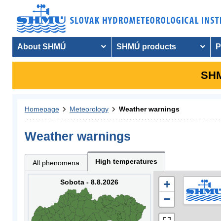
About SHMÚ
SHMÚ products
P
SHM
Homepage
Meteorology
Weather warnings
Weather warnings
High temperatures
All phenomena
Sobota - 8.8.2026
+
−