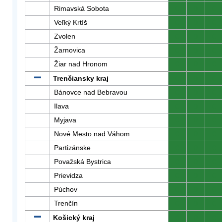
Rimavská Sobota
0
0
0
Veľký Krtíš
0
0
0
Zvolen
0
0
0
Žarnovica
0
0
0
Žiar nad Hronom
0
0
0
Trenčiansky kraj
0
0
0
Bánovce nad Bebravou
0
0
0
Ilava
0
0
0
Myjava
0
0
0
Nové Mesto nad Váhom
0
0
0
Partizánske
0
0
0
Považská Bystrica
0
0
0
Prievidza
0
0
0
Púchov
0
0
0
Trenčín
0
0
0
Košický kraj
0
0
0