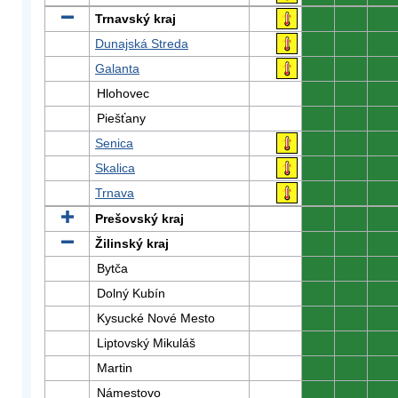
Trnavský kraj
0
0
0
Dunajská Streda
0
0
0
Galanta
0
0
0
Hlohovec
0
0
0
Piešťany
0
0
0
Senica
0
0
0
Skalica
0
0
0
Trnava
0
0
0
Prešovský kraj
0
0
0
Žilinský kraj
0
0
0
Bytča
0
0
0
Dolný Kubín
0
0
0
Kysucké Nové Mesto
0
0
0
Liptovský Mikuláš
0
0
0
Martin
0
0
0
Námestovo
0
0
0