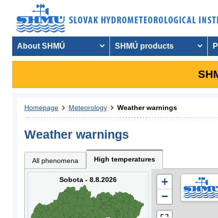
About SHMÚ
SHMÚ products
P
SHM
Homepage
Meteorology
Weather warnings
Weather warnings
High temperatures
All phenomena
Sobota - 8.8.2026
+
−