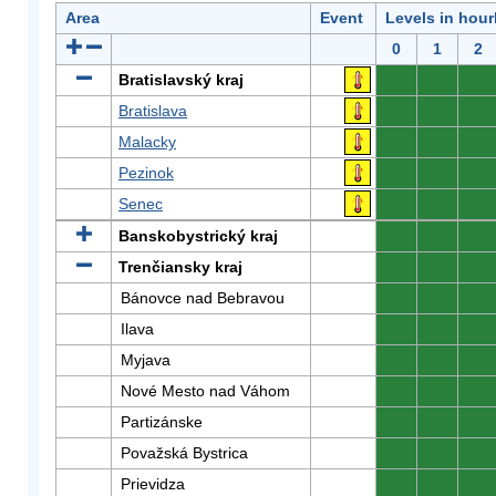
Area
Event
Levels in hour
0
1
2
Bratislavský kraj
0
0
0
Bratislava
0
0
0
Malacky
0
0
0
Pezinok
0
0
0
Senec
0
0
0
Banskobystrický kraj
0
0
0
Trenčiansky kraj
0
0
0
Bánovce nad Bebravou
0
0
0
Ilava
0
0
0
Myjava
0
0
0
Nové Mesto nad Váhom
0
0
0
Partizánske
0
0
0
Považská Bystrica
0
0
0
Prievidza
0
0
0