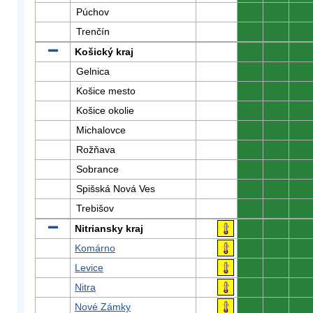
Púchov
0
0
0
Trenčín
0
0
0
Košický kraj
0
0
0
Gelnica
0
0
0
Košice mesto
0
0
0
Košice okolie
0
0
0
Michalovce
0
0
0
Rožňava
0
0
0
Sobrance
0
0
0
Spišská Nová Ves
0
0
0
Trebišov
0
0
0
Nitriansky kraj
0
0
0
Komárno
0
0
0
Levice
0
0
0
Nitra
0
0
0
Nové Zámky
0
0
0