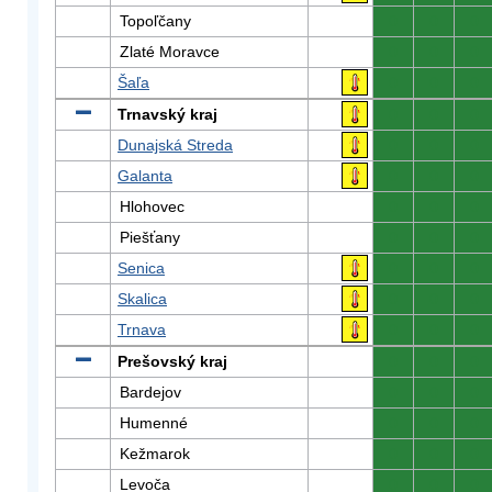
Topoľčany
0
0
0
Zlaté Moravce
0
0
0
Šaľa
0
0
0
Trnavský kraj
0
0
0
Dunajská Streda
0
0
0
Galanta
0
0
0
Hlohovec
0
0
0
Piešťany
0
0
0
Senica
0
0
0
Skalica
0
0
0
Trnava
0
0
0
Prešovský kraj
0
0
0
Bardejov
0
0
0
Humenné
0
0
0
Kežmarok
0
0
0
Levoča
0
0
0