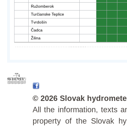
Ružomberok
0
0
0
Turčianske Teplice
0
0
0
Tvrdošín
0
0
0
Čadca
0
0
0
Žilina
0
0
0
© 2026 Slovak hydrometeo
All the information, texts
property of the Slovak h