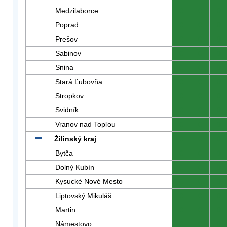
Medzilaborce
0
0
0
Poprad
0
0
0
Prešov
0
0
0
Sabinov
0
0
0
Snina
0
0
0
Stará Ľubovňa
0
0
0
Stropkov
0
0
0
Svidník
0
0
0
Vranov nad Topľou
0
0
0
Žilinský kraj
0
0
0
Bytča
0
0
0
Dolný Kubín
0
0
0
Kysucké Nové Mesto
0
0
0
Liptovský Mikuláš
0
0
0
Martin
0
0
0
Námestovo
0
0
0