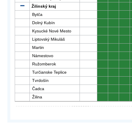
Žilinský kraj
0
0
0
Bytča
0
0
0
Dolný Kubín
0
0
0
Kysucké Nové Mesto
0
0
0
Liptovský Mikuláš
0
0
0
Martin
0
0
0
Námestovo
0
0
0
Ružomberok
0
0
0
Turčianske Teplice
0
0
0
Tvrdošín
0
0
0
Čadca
0
0
0
Žilina
0
0
0