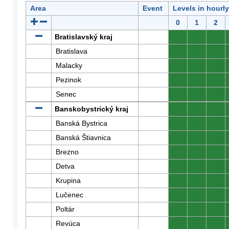
Area
Event
Levels in hourl
0
1
2
Bratislavský kraj
0
0
0
Bratislava
0
0
0
Malacky
0
0
0
Pezinok
0
0
0
Senec
0
0
0
Banskobystrický kraj
0
0
0
Banská Bystrica
0
0
0
Banská Štiavnica
0
0
0
Brezno
0
0
0
Detva
0
0
0
Krupina
0
0
0
Lučenec
0
0
0
Poltár
0
0
0
Revúca
0
0
0