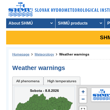
About SHMÚ
SHMÚ products
P
SHM
Homepage
Meteorology
Weather warnings
Weather warnings
All phenomena
High temperatures
Sobota - 8.8.2026
+
−