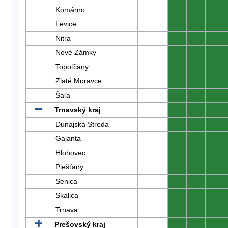
Komárno
0
0
0
Levice
0
0
0
Nitra
0
0
0
Nové Zámky
0
0
0
Topoľčany
0
0
0
Zlaté Moravce
0
0
0
Šaľa
0
0
0
Trnavský kraj
0
0
0
Dunajská Streda
0
0
0
Galanta
0
0
0
Hlohovec
0
0
0
Piešťany
0
0
0
Senica
0
0
0
Skalica
0
0
0
Trnava
0
0
0
Prešovský kraj
0
0
0