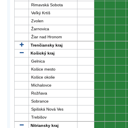
Rimavská Sobota
0
0
0
Veľký Krtíš
0
0
0
Zvolen
0
0
0
Žarnovica
0
0
0
Žiar nad Hronom
0
0
0
Trenčiansky kraj
0
0
0
Košický kraj
0
0
0
Gelnica
0
0
0
Košice mesto
0
0
0
Košice okolie
0
0
0
Michalovce
0
0
0
Rožňava
0
0
0
Sobrance
0
0
0
Spišská Nová Ves
0
0
0
Trebišov
0
0
0
Nitriansky kraj
0
0
0