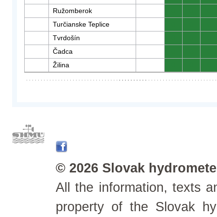
Ružomberok
0
0
0
Turčianske Teplice
0
0
0
Tvrdošín
0
0
0
Čadca
0
0
0
Žilina
0
0
0
© 2026 Slovak hydrometeo
All the information, texts
property of the Slovak h