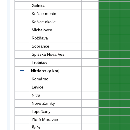
Gelnica
0
0
0
Košice mesto
0
0
0
Košice okolie
0
0
0
Michalovce
0
0
0
Rožňava
0
0
0
Sobrance
0
0
0
Spišská Nová Ves
0
0
0
Trebišov
0
0
0
Nitriansky kraj
0
0
0
Komárno
0
0
0
Levice
0
0
0
Nitra
0
0
0
Nové Zámky
0
0
0
Topoľčany
0
0
0
Zlaté Moravce
0
0
0
Šaľa
0
0
0