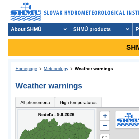
About SHMÚ
SHMÚ products
P
SHM
Homepage
Meteorology
Weather warnings
Weather warnings
All phenomena
High temperatures
Nedeľa - 9.8.2026
+
−