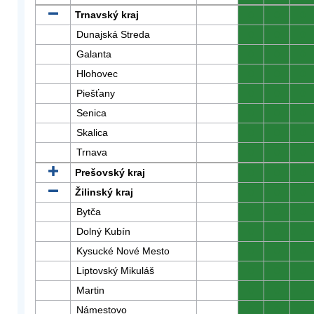
Trnavský kraj
0
0
0
Dunajská Streda
0
0
0
Galanta
0
0
0
Hlohovec
0
0
0
Piešťany
0
0
0
Senica
0
0
0
Skalica
0
0
0
Trnava
0
0
0
Prešovský kraj
0
0
0
Žilinský kraj
0
0
0
Bytča
0
0
0
Dolný Kubín
0
0
0
Kysucké Nové Mesto
0
0
0
Liptovský Mikuláš
0
0
0
Martin
0
0
0
Námestovo
0
0
0