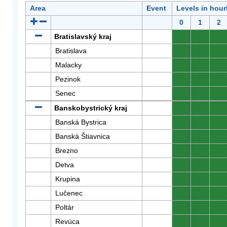
Area
Event
Levels in hour
0
1
2
Bratislavský kraj
0
0
0
Bratislava
0
0
0
Malacky
0
0
0
Pezinok
0
0
0
Senec
0
0
0
Banskobystrický kraj
0
0
0
Banská Bystrica
0
0
0
Banská Štiavnica
0
0
0
Brezno
0
0
0
Detva
0
0
0
Krupina
0
0
0
Lučenec
0
0
0
Poltár
0
0
0
Revúca
0
0
0