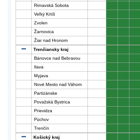
Rimavská Sobota
0
0
0
Veľký Krtíš
0
0
0
Zvolen
0
0
0
Žarnovica
0
0
0
Žiar nad Hronom
0
0
0
Trenčiansky kraj
0
0
0
Bánovce nad Bebravou
0
0
0
Ilava
0
0
0
Myjava
0
0
0
Nové Mesto nad Váhom
0
0
0
Partizánske
0
0
0
Považská Bystrica
0
0
0
Prievidza
0
0
0
Púchov
0
0
0
Trenčín
0
0
0
Košický kraj
0
0
0