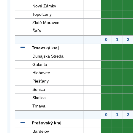
Nové Zámky
0
0
0
Topoľčany
0
0
0
Zlaté Moravce
0
0
0
Šaľa
0
0
0
0
1
2
Trnavský kraj
0
0
0
Dunajská Streda
0
0
0
Galanta
0
0
0
Hlohovec
0
0
0
Piešťany
0
0
0
Senica
0
0
0
Skalica
0
0
0
Trnava
0
0
0
0
1
2
Prešovský kraj
0
0
0
Bardejov
0
0
0