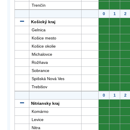
Trenčín
0
0
0
0
1
2
Košický kraj
0
0
0
Gelnica
0
0
0
Košice mesto
0
0
0
Košice okolie
0
0
0
Michalovce
0
0
0
Rožňava
0
0
0
Sobrance
0
0
0
Spišská Nová Ves
0
0
0
Trebišov
0
0
0
0
1
2
Nitriansky kraj
0
0
0
Komárno
0
0
0
Levice
0
0
0
Nitra
0
0
0