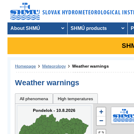
About SHMÚ
SHMÚ products
P
SHM
Homepage
Meteorology
Weather warnings
Weather warnings
All phenomena
High temperatures
Pondelok - 10.8.2026
+
−