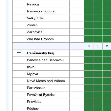
Revúca
0
0
0
Rimavská Sobota
0
0
0
Veľký Krtíš
0
0
0
Zvolen
0
0
0
Žarnovica
0
0
0
Žiar nad Hronom
0
0
0
0
1
2
Trenčiansky kraj
0
0
0
Bánovce nad Bebravou
0
0
0
Ilava
0
0
0
Myjava
0
0
0
Nové Mesto nad Váhom
0
0
0
Partizánske
0
0
0
Považská Bystrica
0
0
0
Prievidza
0
0
0
Púchov
0
0
0