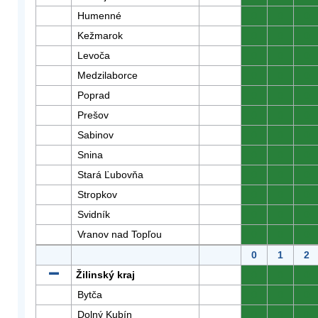
Humenné
0
0
0
Kežmarok
0
0
0
Levoča
0
0
0
Medzilaborce
0
0
0
Poprad
0
0
0
Prešov
0
0
0
Sabinov
0
0
0
Snina
0
0
0
Stará Ľubovňa
0
0
0
Stropkov
0
0
0
Svidník
0
0
0
Vranov nad Topľou
0
0
0
0
1
2
Žilinský kraj
0
0
0
Bytča
0
0
0
Dolný Kubín
0
0
0