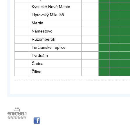
Kysucké Nové Mesto
0
0
0
Liptovský Mikuláš
0
0
0
Martin
0
0
0
Námestovo
0
0
0
Ružomberok
0
0
0
Turčianske Teplice
0
0
0
Tvrdošín
0
0
0
Čadca
0
0
0
Žilina
0
0
0