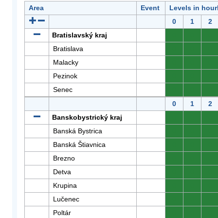
Area
Event
Levels in hour
0
1
2
Bratislavský kraj
0
0
0
Bratislava
0
0
0
Malacky
0
0
0
Pezinok
0
0
0
Senec
0
0
0
0
1
2
Banskobystrický kraj
0
0
0
Banská Bystrica
0
0
0
Banská Štiavnica
0
0
0
Brezno
0
0
0
Detva
0
0
0
Krupina
0
0
0
Lučenec
0
0
0
Poltár
0
0
0