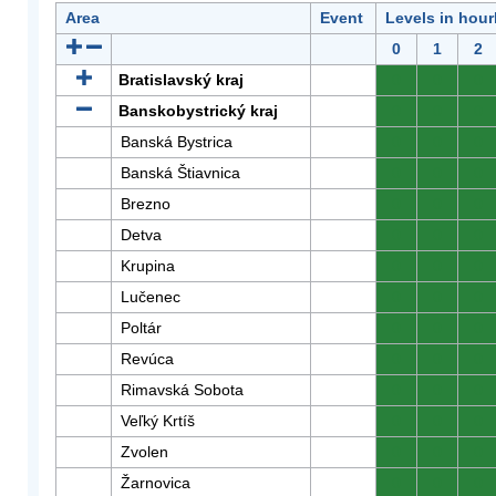
Area
Event
Levels in hour
0
1
2
Bratislavský kraj
0
0
0
Banskobystrický kraj
0
0
0
Banská Bystrica
0
0
0
Banská Štiavnica
0
0
0
Brezno
0
0
0
Detva
0
0
0
Krupina
0
0
0
Lučenec
0
0
0
Poltár
0
0
0
Revúca
0
0
0
Rimavská Sobota
0
0
0
Veľký Krtíš
0
0
0
Zvolen
0
0
0
Žarnovica
0
0
0