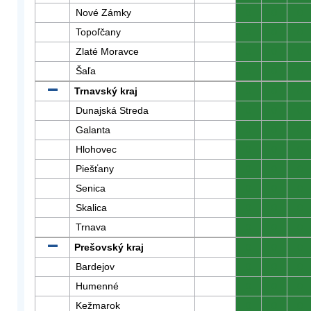
Nové Zámky
0
0
0
Topoľčany
0
0
0
Zlaté Moravce
0
0
0
Šaľa
0
0
0
Trnavský kraj
0
0
0
Dunajská Streda
0
0
0
Galanta
0
0
0
Hlohovec
0
0
0
Piešťany
0
0
0
Senica
0
0
0
Skalica
0
0
0
Trnava
0
0
0
Prešovský kraj
0
0
0
Bardejov
0
0
0
Humenné
0
0
0
Kežmarok
0
0
0