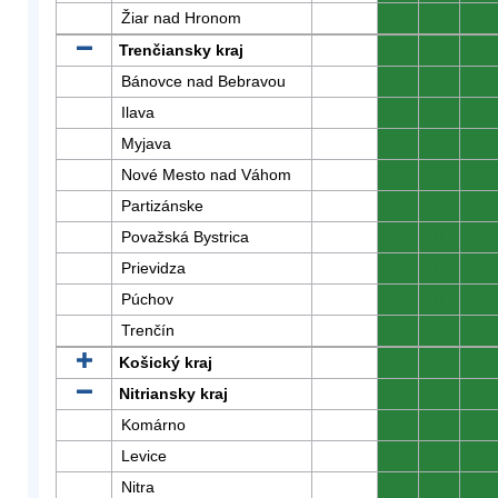
Žiar nad Hronom
0
0
0
Trenčiansky kraj
0
0
0
Bánovce nad Bebravou
0
0
0
Ilava
0
0
0
Myjava
0
0
0
Nové Mesto nad Váhom
0
0
0
Partizánske
0
0
0
Považská Bystrica
0
0
0
Prievidza
0
0
0
Púchov
0
0
0
Trenčín
0
0
0
Košický kraj
0
0
0
Nitriansky kraj
0
0
0
Komárno
0
0
0
Levice
0
0
0
Nitra
0
0
0