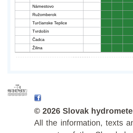
Námestovo
0
0
0
Ružomberok
0
0
0
Turčianske Teplice
0
0
0
Tvrdošín
0
0
0
Čadca
0
0
0
Žilina
0
0
0
© 2026 Slovak hydrometeo
All the information, texts