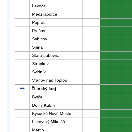
Levoča
0
0
0
Medzilaborce
0
0
0
Poprad
0
0
0
Prešov
0
0
0
Sabinov
0
0
0
Snina
0
0
0
Stará Ľubovňa
0
0
0
Stropkov
0
0
0
Svidník
0
0
0
Vranov nad Topľou
0
0
0
Žilinský kraj
0
0
0
Bytča
0
0
0
Dolný Kubín
0
0
0
Kysucké Nové Mesto
0
0
0
Liptovský Mikuláš
0
0
0
Martin
0
0
0