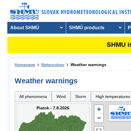
About SHMÚ
SHMÚ products
P
SHMU is
Homepage
Meteorology
Weather warnings
Weather warnings
All phenomena
Wind
Storm
High temperatures
Piatok - 7.8.2026
+
−