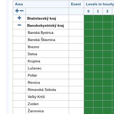
Area
Event
Levels in hourl
0
1
2
Bratislavský kraj
0
0
0
Banskobystrický kraj
0
0
0
Banská Bystrica
0
0
0
Banská Štiavnica
0
0
0
Brezno
0
0
0
Detva
0
0
0
Krupina
0
0
0
Lučenec
0
0
0
Poltár
0
0
0
Revúca
0
0
0
Rimavská Sobota
0
0
0
Veľký Krtíš
0
0
0
Zvolen
0
0
0
Žarnovica
0
0
0