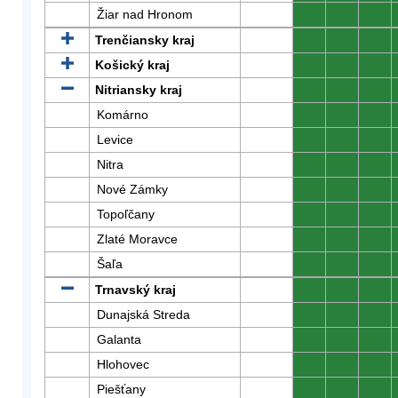
Žiar nad Hronom
0
0
0
Trenčiansky kraj
0
0
0
Košický kraj
0
0
0
Nitriansky kraj
0
0
0
Komárno
0
0
0
Levice
0
0
0
Nitra
0
0
0
Nové Zámky
0
0
0
Topoľčany
0
0
0
Zlaté Moravce
0
0
0
Šaľa
0
0
0
Trnavský kraj
0
0
0
Dunajská Streda
0
0
0
Galanta
0
0
0
Hlohovec
0
0
0
Piešťany
0
0
0