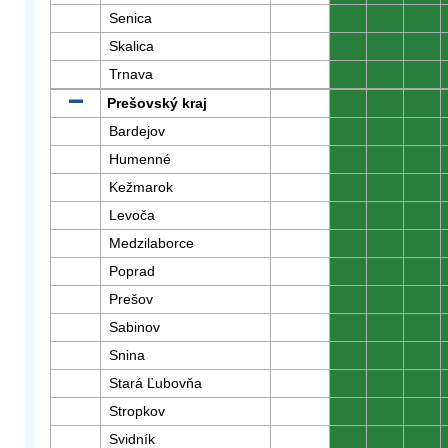
Senica
0
0
0
Skalica
0
0
0
Trnava
0
0
0
Prešovský kraj
0
0
0
Bardejov
0
0
0
Humenné
0
0
0
Kežmarok
0
0
0
Levoča
0
0
0
Medzilaborce
0
0
0
Poprad
0
0
0
Prešov
0
0
0
Sabinov
0
0
0
Snina
0
0
0
Stará Ľubovňa
0
0
0
Stropkov
0
0
0
Svidník
0
0
0