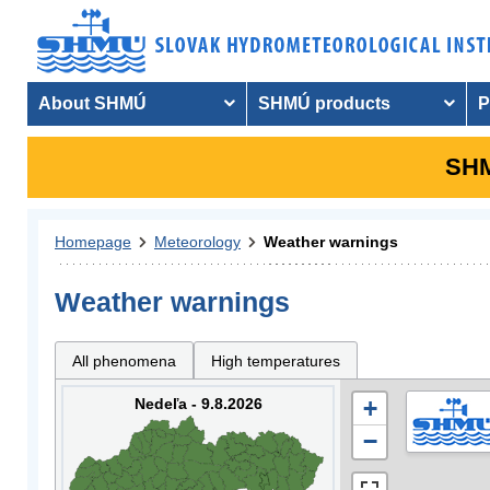
About SHMÚ
SHMÚ products
P
SHM
Homepage
Meteorology
Weather warnings
Weather warnings
All phenomena
High temperatures
Nedeľa - 9.8.2026
+
−