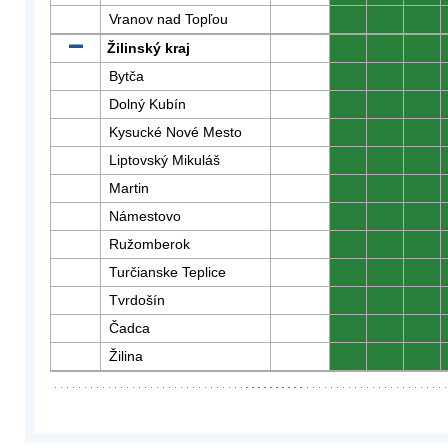
Vranov nad Topľou
0
0
0
Žilinský kraj
0
0
0
Bytča
0
0
0
Dolný Kubín
0
0
0
Kysucké Nové Mesto
0
0
0
Liptovský Mikuláš
0
0
0
Martin
0
0
0
Námestovo
0
0
0
Ružomberok
0
0
0
Turčianske Teplice
0
0
0
Tvrdošín
0
0
0
Čadca
0
0
0
Žilina
0
0
0