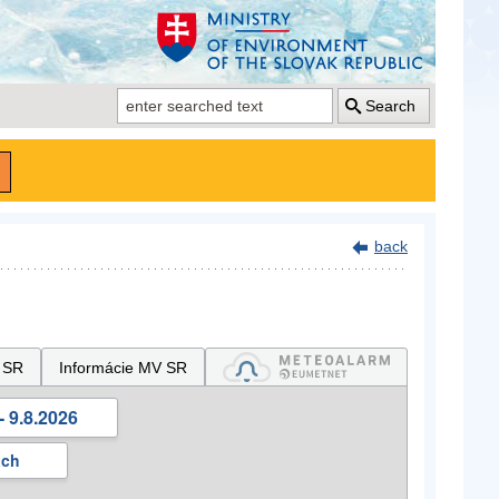
Search
back
 SR
Informácie MV SR
- 9.8.2026
ách