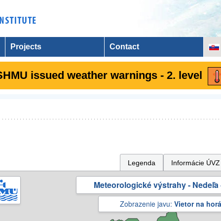
Projects
Contact
SHMU issued weather warnings - 2. level
Legenda
Informácie ÚVZ
Meteorologické výstrahy - Nedeľa 
Zobrazenie javu:
Vietor na hor