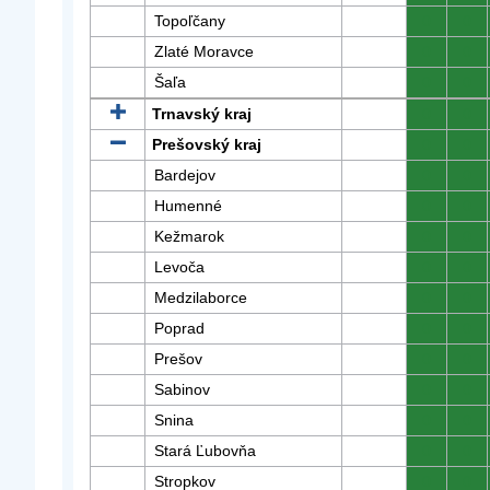
Topoľčany
0
0
Zlaté Moravce
0
0
Šaľa
0
0
Trnavský kraj
0
0
Prešovský kraj
0
0
Bardejov
0
0
Humenné
0
0
Kežmarok
0
0
Levoča
0
0
Medzilaborce
0
0
Poprad
0
0
Prešov
0
0
Sabinov
0
0
Snina
0
0
Stará Ľubovňa
0
0
Stropkov
0
0