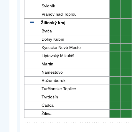
Svidník
0
0
Vranov nad Topľou
0
0
Žilinský kraj
0
0
Bytča
0
0
Dolný Kubín
0
0
Kysucké Nové Mesto
0
0
Liptovský Mikuláš
0
0
Martin
0
0
Námestovo
0
0
Ružomberok
0
0
Turčianske Teplice
0
0
Tvrdošín
0
0
Čadca
0
0
Žilina
0
0