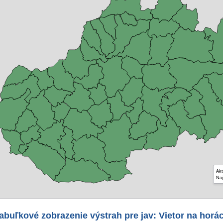
Akt
Naj
abuľkové zobrazenie výstrah pre jav: Vietor na horá