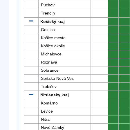
Púchov
0
0
Trenčín
0
0
Košický kraj
0
0
Gelnica
0
0
Košice mesto
0
0
Košice okolie
0
0
Michalovce
0
0
Rožňava
0
0
Sobrance
0
0
Spišská Nová Ves
0
0
Trebišov
0
0
Nitriansky kraj
0
0
Komárno
0
0
Levice
0
0
Nitra
0
0
Nové Zámky
0
0