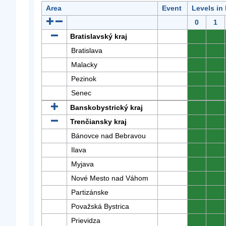
Area
Event
Levels in
0
1
Bratislavský kraj
0
0
Bratislava
0
0
Malacky
0
0
Pezinok
0
0
Senec
0
0
Banskobystrický kraj
0
0
Trenčiansky kraj
0
0
Bánovce nad Bebravou
0
0
Ilava
0
0
Myjava
0
0
Nové Mesto nad Váhom
0
0
Partizánske
0
0
Považská Bystrica
0
0
Prievidza
0
0