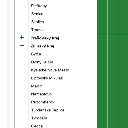
Piešťany
0
0
0
Senica
0
0
0
Skalica
0
0
0
Trnava
0
0
0
Prešovský kraj
0
0
0
Žilinský kraj
0
0
0
Bytča
0
0
0
Dolný Kubín
0
0
0
Kysucké Nové Mesto
0
0
0
Liptovský Mikuláš
0
0
0
Martin
0
0
0
Námestovo
0
0
0
Ružomberok
0
0
0
Turčianske Teplice
0
0
0
Tvrdošín
0
0
0
Čadca
0
0
0