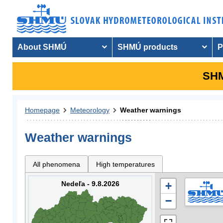
About SHMÚ
SHMÚ products
P
SHM
Homepage
Meteorology
Weather warnings
Weather warnings
All phenomena
High temperatures
Nedeľa - 9.8.2026
+
−