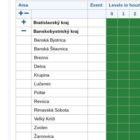
Area
Event
Levels in hour
0
1
2
Bratislavský kraj
0
0
0
Banskobystrický kraj
0
0
0
Banská Bystrica
0
0
0
Banská Štiavnica
0
0
0
Brezno
0
0
0
Detva
0
0
0
Krupina
0
0
0
Lučenec
0
0
0
Poltár
0
0
0
Revúca
0
0
0
Rimavská Sobota
0
0
0
Veľký Krtíš
0
0
0
Zvolen
0
0
0
Žarnovica
0
0
0