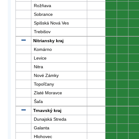
Rožňava
0
0
0
Sobrance
0
0
0
Spišská Nová Ves
0
0
0
Trebišov
0
0
0
Nitriansky kraj
0
0
0
Komárno
0
0
0
Levice
0
0
0
Nitra
0
0
0
Nové Zámky
0
0
0
Topoľčany
0
0
0
Zlaté Moravce
0
0
0
Šaľa
0
0
0
Trnavský kraj
0
0
0
Dunajská Streda
0
0
0
Galanta
0
0
0
Hlohovec
0
0
0