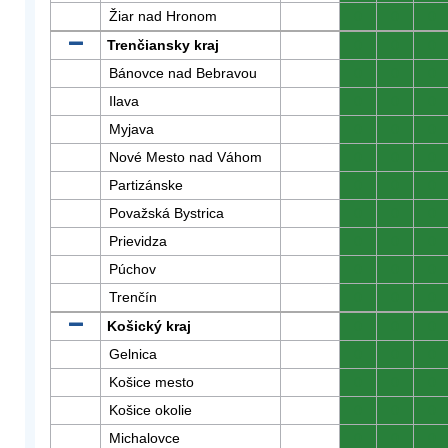
Žiar nad Hronom
0
0
0
Trenčiansky kraj
0
0
0
Bánovce nad Bebravou
0
0
0
Ilava
0
0
0
Myjava
0
0
0
Nové Mesto nad Váhom
0
0
0
Partizánske
0
0
0
Považská Bystrica
0
0
0
Prievidza
0
0
0
Púchov
0
0
0
Trenčín
0
0
0
Košický kraj
0
0
0
Gelnica
0
0
0
Košice mesto
0
0
0
Košice okolie
0
0
0
Michalovce
0
0
0