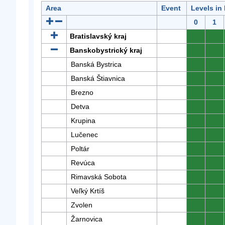
Area
Event
Levels in
0
1
Bratislavský kraj
0
0
Banskobystrický kraj
0
0
Banská Bystrica
0
0
Banská Štiavnica
0
0
Brezno
0
0
Detva
0
0
Krupina
0
0
Lučenec
0
0
Poltár
0
0
Revúca
0
0
Rimavská Sobota
0
0
Veľký Krtíš
0
0
Zvolen
0
0
Žarnovica
0
0