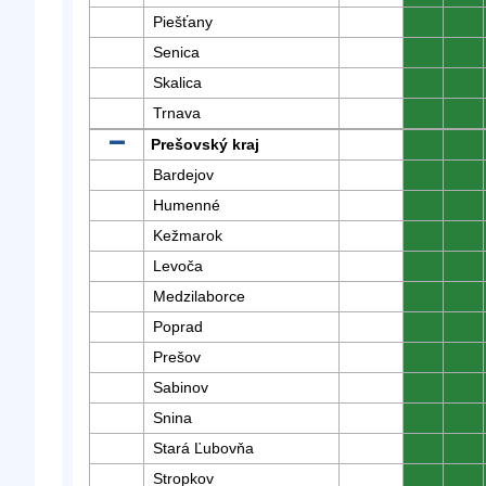
Piešťany
0
0
Senica
0
0
Skalica
0
0
Trnava
0
0
Prešovský kraj
0
0
Bardejov
0
0
Humenné
0
0
Kežmarok
0
0
Levoča
0
0
Medzilaborce
0
0
Poprad
0
0
Prešov
0
0
Sabinov
0
0
Snina
0
0
Stará Ľubovňa
0
0
Stropkov
0
0