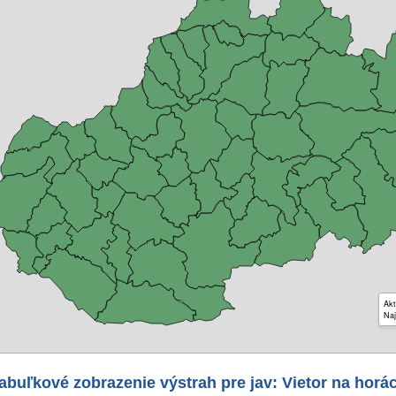
Akt
Naj
abuľkové zobrazenie výstrah pre jav: Vietor na horá