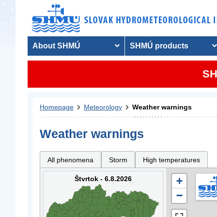
About SHMÚ
SHMÚ products
SH
Homepage
Meteorology
Weather warnings
Weather warnings
All phenomena
Storm
High temperatures
Štvrtok - 6.8.2026
+
−