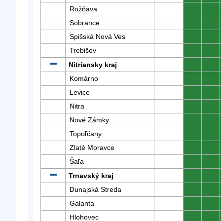
Rožňava
0
0
Sobrance
0
0
Spišská Nová Ves
0
0
Trebišov
0
0
Nitriansky kraj
0
0
Komárno
0
0
Levice
0
0
Nitra
0
0
Nové Zámky
0
0
Topoľčany
0
0
Zlaté Moravce
0
0
Šaľa
0
0
Trnavský kraj
0
0
Dunajská Streda
0
0
Galanta
0
0
Hlohovec
0
0