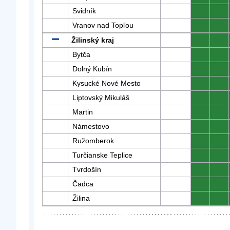
Svidník
0
0
Vranov nad Topľou
0
0
Žilinský kraj
0
0
Bytča
0
0
Dolný Kubín
0
0
Kysucké Nové Mesto
0
0
Liptovský Mikuláš
0
0
Martin
0
0
Námestovo
0
0
Ružomberok
0
0
Turčianske Teplice
0
0
Tvrdošín
0
0
Čadca
0
0
Žilina
0
0