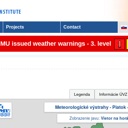
Projects
Contact
MU issued weather warnings - 3. level
Legenda
Informácie ÚVZ
Meteorologické výstrahy - Piatok -
Zobrazenie javu:
Vietor na hor