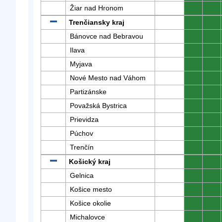
Žiar nad Hronom
0
0
Trenčiansky kraj
0
0
Bánovce nad Bebravou
0
0
Ilava
0
0
Myjava
0
0
Nové Mesto nad Váhom
0
0
Partizánske
0
0
Považská Bystrica
0
0
Prievidza
0
0
Púchov
0
0
Trenčín
0
0
Košický kraj
0
0
Gelnica
0
0
Košice mesto
0
0
Košice okolie
0
0
Michalovce
0
0