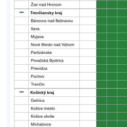
Žiar nad Hronom
0
0
0
Trenčiansky kraj
0
0
0
Bánovce nad Bebravou
0
0
0
Ilava
0
0
0
Myjava
0
0
0
Nové Mesto nad Váhom
0
0
0
Partizánske
0
0
0
Považská Bystrica
0
0
0
Prievidza
0
0
0
Púchov
0
0
0
Trenčín
0
0
0
Košický kraj
0
0
0
Gelnica
0
0
0
Košice mesto
0
0
0
Košice okolie
0
0
0
Michalovce
0
0
0