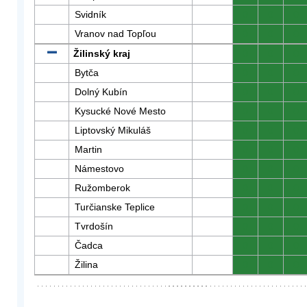
Svidník
0
0
0
Vranov nad Topľou
0
0
0
Žilinský kraj
0
0
0
Bytča
0
0
0
Dolný Kubín
0
0
0
Kysucké Nové Mesto
0
0
0
Liptovský Mikuláš
0
0
0
Martin
0
0
0
Námestovo
0
0
0
Ružomberok
0
0
0
Turčianske Teplice
0
0
0
Tvrdošín
0
0
0
Čadca
0
0
0
Žilina
0
0
0