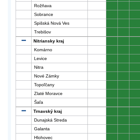
Rožňava
0
0
0
Sobrance
0
0
0
Spišská Nová Ves
0
0
0
Trebišov
0
0
0
Nitriansky kraj
0
0
0
Komárno
0
0
0
Levice
0
0
0
Nitra
0
0
0
Nové Zámky
0
0
0
Topoľčany
0
0
0
Zlaté Moravce
0
0
0
Šaľa
0
0
0
Trnavský kraj
0
0
0
Dunajská Streda
0
0
0
Galanta
0
0
0
Hlohovec
0
0
0