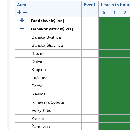
Area
Event
Levels in hour
0
1
2
Bratislavský kraj
0
0
0
Banskobystrický kraj
0
0
0
Banská Bystrica
0
0
0
Banská Štiavnica
0
0
0
Brezno
0
0
0
Detva
0
0
0
Krupina
0
0
0
Lučenec
0
0
0
Poltár
0
0
0
Revúca
0
0
0
Rimavská Sobota
0
0
0
Veľký Krtíš
0
0
0
Zvolen
0
0
0
Žarnovica
0
0
0