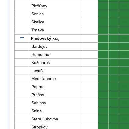
Piešťany
0
0
0
Senica
0
0
0
Skalica
0
0
0
Trnava
0
0
0
Prešovský kraj
0
0
0
Bardejov
0
0
0
Humenné
0
0
0
Kežmarok
0
0
0
Levoča
0
0
0
Medzilaborce
0
0
0
Poprad
0
0
0
Prešov
0
0
0
Sabinov
0
0
0
Snina
0
0
0
Stará Ľubovňa
0
0
0
Stropkov
0
0
0