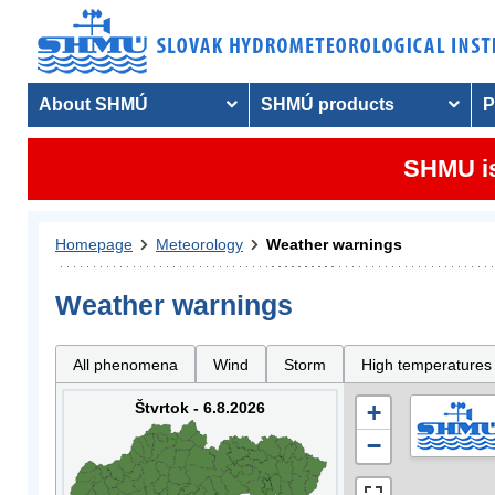
About SHMÚ
SHMÚ products
P
SHMU is
Homepage
Meteorology
Weather warnings
Weather warnings
All phenomena
Wind
Storm
High temperatures
Štvrtok - 6.8.2026
+
−