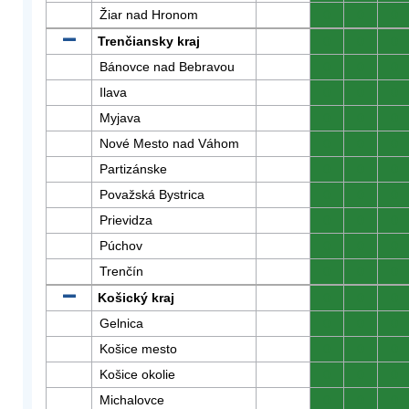
Žiar nad Hronom
0
0
0
Trenčiansky kraj
0
0
0
Bánovce nad Bebravou
0
0
0
Ilava
0
0
0
Myjava
0
0
0
Nové Mesto nad Váhom
0
0
0
Partizánske
0
0
0
Považská Bystrica
0
0
0
Prievidza
0
0
0
Púchov
0
0
0
Trenčín
0
0
0
Košický kraj
0
0
0
Gelnica
0
0
0
Košice mesto
0
0
0
Košice okolie
0
0
0
Michalovce
0
0
0