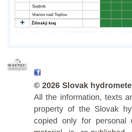
Svidník
0
0
0
Vranov nad Topľou
0
0
0
Žilinský kraj
0
0
0
© 2026 Slovak hydrometeo
All the information, texts
property of the Slovak h
copied only for personal