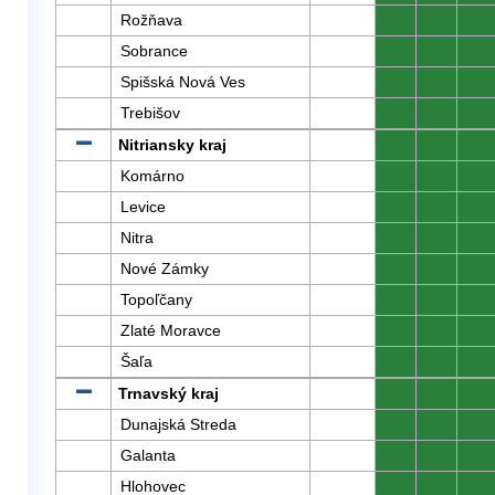
Rožňava
0
0
0
Sobrance
0
0
0
Spišská Nová Ves
0
0
0
Trebišov
0
0
0
Nitriansky kraj
0
0
0
Komárno
0
0
0
Levice
0
0
0
Nitra
0
0
0
Nové Zámky
0
0
0
Topoľčany
0
0
0
Zlaté Moravce
0
0
0
Šaľa
0
0
0
Trnavský kraj
0
0
0
Dunajská Streda
0
0
0
Galanta
0
0
0
Hlohovec
0
0
0