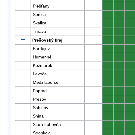
Piešťany
0
0
0
Senica
0
0
0
Skalica
0
0
0
Trnava
0
0
0
Prešovský kraj
0
0
0
Bardejov
0
0
0
Humenné
0
0
0
Kežmarok
0
0
0
Levoča
0
0
0
Medzilaborce
0
0
0
Poprad
0
0
0
Prešov
0
0
0
Sabinov
0
0
0
Snina
0
0
0
Stará Ľubovňa
0
0
0
Stropkov
0
0
0