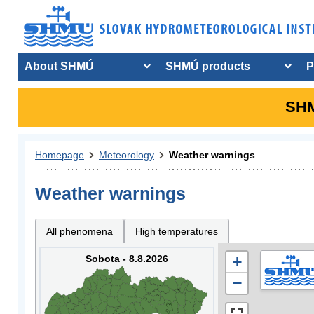
About SHMÚ
SHMÚ products
P
SHM
Homepage
Meteorology
Weather warnings
Weather warnings
All phenomena
High temperatures
Sobota - 8.8.2026
+
−