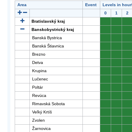
Area
Event
Levels in hour
0
1
2
Bratislavský kraj
0
0
0
Banskobystrický kraj
0
0
0
Banská Bystrica
0
0
0
Banská Štiavnica
0
0
0
Brezno
0
0
0
Detva
0
0
0
Krupina
0
0
0
Lučenec
0
0
0
Poltár
0
0
0
Revúca
0
0
0
Rimavská Sobota
0
0
0
Veľký Krtíš
0
0
0
Zvolen
0
0
0
Žarnovica
0
0
0