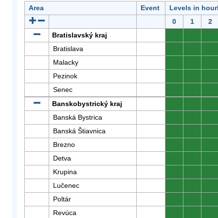
Area
Event
Levels in hour
0
1
2
Bratislavský kraj
0
0
0
Bratislava
0
0
0
Malacky
0
0
0
Pezinok
0
0
0
Senec
0
0
0
Banskobystrický kraj
0
0
0
Banská Bystrica
0
0
0
Banská Štiavnica
0
0
0
Brezno
0
0
0
Detva
0
0
0
Krupina
0
0
0
Lučenec
0
0
0
Poltár
0
0
0
Revúca
0
0
0