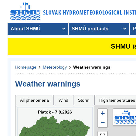
About SHMÚ
SHMÚ products
P
SHMU is
Homepage
Meteorology
Weather warnings
Weather warnings
All phenomena
Wind
Storm
High temperatures
Piatok - 7.8.2026
+
−