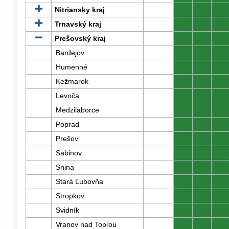
Nitriansky kraj
0
0
0
Trnavský kraj
0
0
0
Prešovský kraj
0
0
0
Bardejov
0
0
0
Humenné
0
0
0
Kežmarok
0
0
0
Levoča
0
0
0
Medzilaborce
0
0
0
Poprad
0
0
0
Prešov
0
0
0
Sabinov
0
0
0
Snina
0
0
0
Stará Ľubovňa
0
0
0
Stropkov
0
0
0
Svidník
0
0
0
Vranov nad Topľou
0
0
0