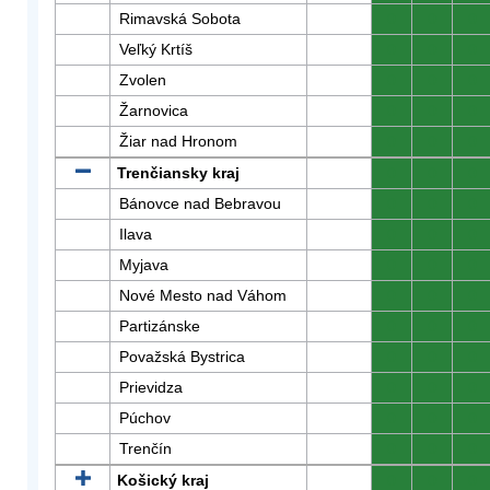
Rimavská Sobota
0
0
0
Veľký Krtíš
0
0
0
Zvolen
0
0
0
Žarnovica
0
0
0
Žiar nad Hronom
0
0
0
Trenčiansky kraj
0
0
0
Bánovce nad Bebravou
0
0
0
Ilava
0
0
0
Myjava
0
0
0
Nové Mesto nad Váhom
0
0
0
Partizánske
0
0
0
Považská Bystrica
0
0
0
Prievidza
0
0
0
Púchov
0
0
0
Trenčín
0
0
0
Košický kraj
0
0
0