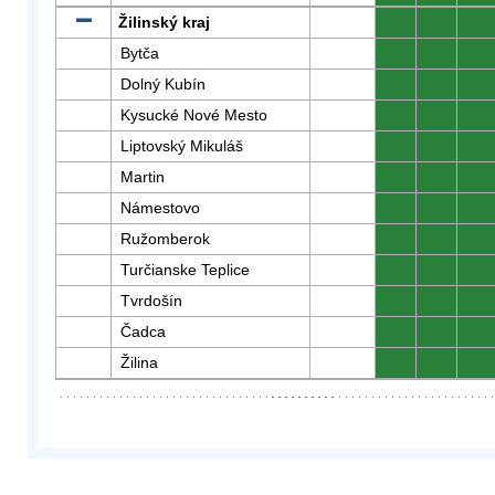
Žilinský kraj
0
0
0
Bytča
0
0
0
Dolný Kubín
0
0
0
Kysucké Nové Mesto
0
0
0
Liptovský Mikuláš
0
0
0
Martin
0
0
0
Námestovo
0
0
0
Ružomberok
0
0
0
Turčianske Teplice
0
0
0
Tvrdošín
0
0
0
Čadca
0
0
0
Žilina
0
0
0