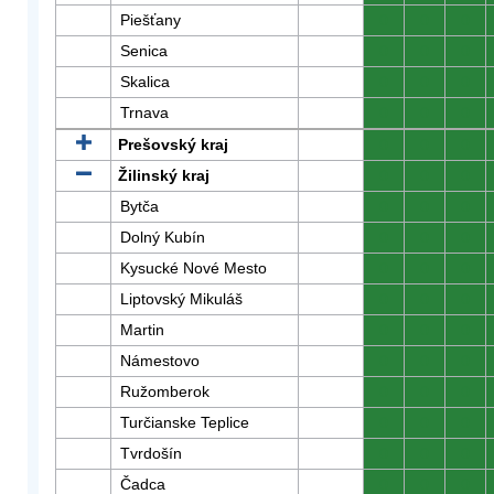
Piešťany
0
0
0
Senica
0
0
0
Skalica
0
0
0
Trnava
0
0
0
Prešovský kraj
0
0
0
Žilinský kraj
0
0
0
Bytča
0
0
0
Dolný Kubín
0
0
0
Kysucké Nové Mesto
0
0
0
Liptovský Mikuláš
0
0
0
Martin
0
0
0
Námestovo
0
0
0
Ružomberok
0
0
0
Turčianske Teplice
0
0
0
Tvrdošín
0
0
0
Čadca
0
0
0