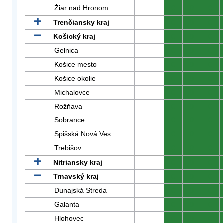
Žiar nad Hronom
0
0
0
Trenčiansky kraj
0
0
0
Košický kraj
0
0
0
Gelnica
0
0
0
Košice mesto
0
0
0
Košice okolie
0
0
0
Michalovce
0
0
0
Rožňava
0
0
0
Sobrance
0
0
0
Spišská Nová Ves
0
0
0
Trebišov
0
0
0
Nitriansky kraj
0
0
0
Trnavský kraj
0
0
0
Dunajská Streda
0
0
0
Galanta
0
0
0
Hlohovec
0
0
0