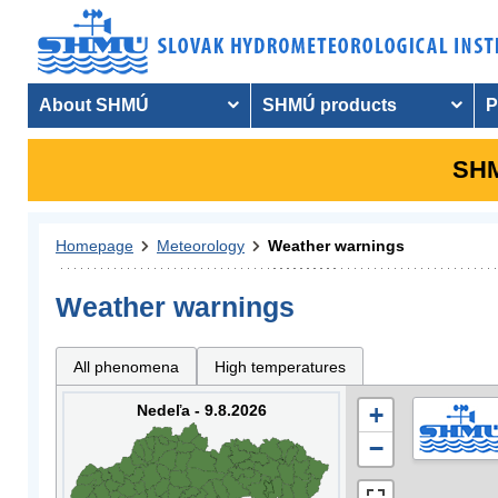
About SHMÚ
SHMÚ products
P
SHM
Homepage
Meteorology
Weather warnings
Weather warnings
All phenomena
High temperatures
Nedeľa - 9.8.2026
+
−