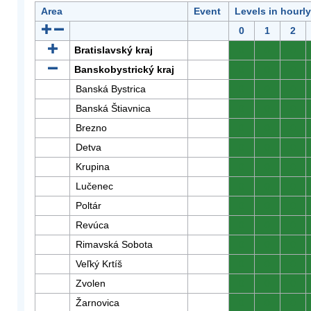
Area
Event
Levels in hourl
0
1
2
Bratislavský kraj
0
0
0
Banskobystrický kraj
0
0
0
Banská Bystrica
0
0
0
Banská Štiavnica
0
0
0
Brezno
0
0
0
Detva
0
0
0
Krupina
0
0
0
Lučenec
0
0
0
Poltár
0
0
0
Revúca
0
0
0
Rimavská Sobota
0
0
0
Veľký Krtíš
0
0
0
Zvolen
0
0
0
Žarnovica
0
0
0