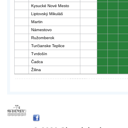
Kysucké Nové Mesto
0
0
0
Liptovský Mikuláš
0
0
0
Martin
0
0
0
Námestovo
0
0
0
Ružomberok
0
0
0
Turčianske Teplice
0
0
0
Tvrdošín
0
0
0
Čadca
0
0
0
Žilina
0
0
0