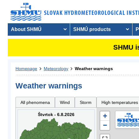
About SHMÚ
SHMÚ products
P
SHMU is
Homepage
Meteorology
Weather warnings
Weather warnings
All phenomena
Wind
Storm
High temperatures
Štvrtok - 6.8.2026
+
−