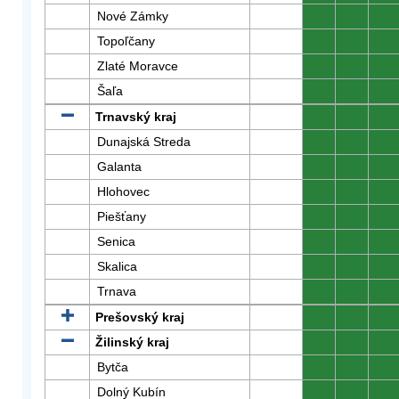
Nové Zámky
0
0
0
Topoľčany
0
0
0
Zlaté Moravce
0
0
0
Šaľa
0
0
0
Trnavský kraj
0
0
0
Dunajská Streda
0
0
0
Galanta
0
0
0
Hlohovec
0
0
0
Piešťany
0
0
0
Senica
0
0
0
Skalica
0
0
0
Trnava
0
0
0
Prešovský kraj
0
0
0
Žilinský kraj
0
0
0
Bytča
0
0
0
Dolný Kubín
0
0
0