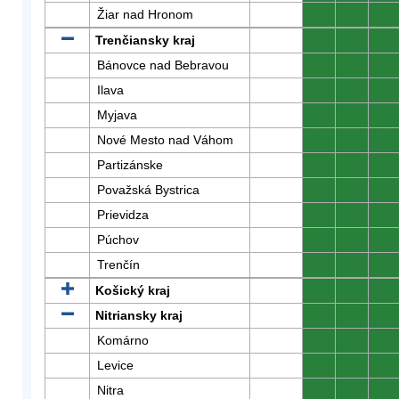
Žiar nad Hronom
0
0
0
Trenčiansky kraj
0
0
0
Bánovce nad Bebravou
0
0
0
Ilava
0
0
0
Myjava
0
0
0
Nové Mesto nad Váhom
0
0
0
Partizánske
0
0
0
Považská Bystrica
0
0
0
Prievidza
0
0
0
Púchov
0
0
0
Trenčín
0
0
0
Košický kraj
0
0
0
Nitriansky kraj
0
0
0
Komárno
0
0
0
Levice
0
0
0
Nitra
0
0
0