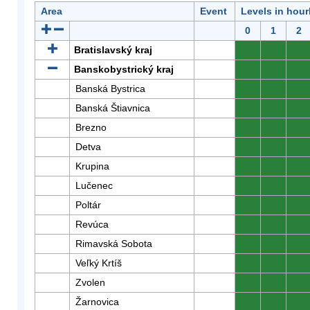
Area
Event
Levels in hour
0
1
2
Bratislavský kraj
0
0
0
Banskobystrický kraj
0
0
0
Banská Bystrica
0
0
0
Banská Štiavnica
0
0
0
Brezno
0
0
0
Detva
0
0
0
Krupina
0
0
0
Lučenec
0
0
0
Poltár
0
0
0
Revúca
0
0
0
Rimavská Sobota
0
0
0
Veľký Krtíš
0
0
0
Zvolen
0
0
0
Žarnovica
0
0
0