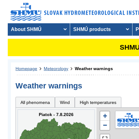
About SHMÚ
SHMÚ products
P
SHMU 
Homepage
Meteorology
Weather warnings
Weather warnings
All phenomena
Wind
High temperatures
Piatok - 7.8.2026
+
−