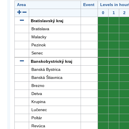
Area
Event
Levels in hour
0
1
2
Bratislavský kraj
0
0
0
Bratislava
0
0
0
Malacky
0
0
0
Pezinok
0
0
0
Senec
0
0
0
Banskobystrický kraj
0
0
0
Banská Bystrica
0
0
0
Banská Štiavnica
0
0
0
Brezno
0
0
0
Detva
0
0
0
Krupina
0
0
0
Lučenec
0
0
0
Poltár
0
0
0
Revúca
0
0
0