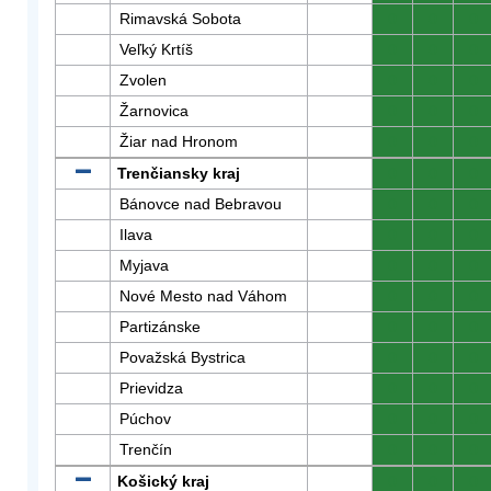
Rimavská Sobota
0
0
0
Veľký Krtíš
0
0
0
Zvolen
0
0
0
Žarnovica
0
0
0
Žiar nad Hronom
0
0
0
Trenčiansky kraj
0
0
0
Bánovce nad Bebravou
0
0
0
Ilava
0
0
0
Myjava
0
0
0
Nové Mesto nad Váhom
0
0
0
Partizánske
0
0
0
Považská Bystrica
0
0
0
Prievidza
0
0
0
Púchov
0
0
0
Trenčín
0
0
0
Košický kraj
0
0
0