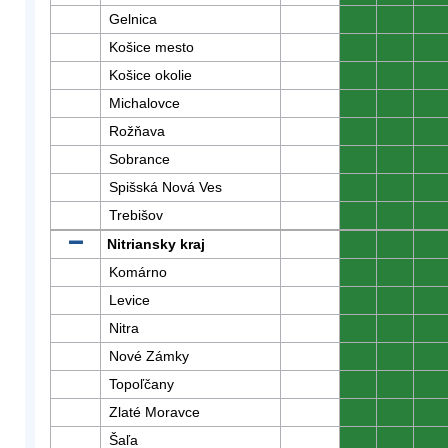
Gelnica
0
0
0
Košice mesto
0
0
0
Košice okolie
0
0
0
Michalovce
0
0
0
Rožňava
0
0
0
Sobrance
0
0
0
Spišská Nová Ves
0
0
0
Trebišov
0
0
0
Nitriansky kraj
0
0
0
Komárno
0
0
0
Levice
0
0
0
Nitra
0
0
0
Nové Zámky
0
0
0
Topoľčany
0
0
0
Zlaté Moravce
0
0
0
Šaľa
0
0
0