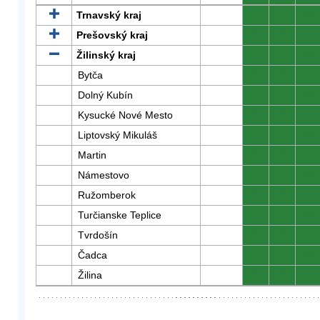
Trnavský kraj
0
0
0
Prešovský kraj
0
0
0
Žilinský kraj
0
0
0
Bytča
0
0
0
Dolný Kubín
0
0
0
Kysucké Nové Mesto
0
0
0
Liptovský Mikuláš
0
0
0
Martin
0
0
0
Námestovo
0
0
0
Ružomberok
0
0
0
Turčianske Teplice
0
0
0
Tvrdošín
0
0
0
Čadca
0
0
0
Žilina
0
0
0