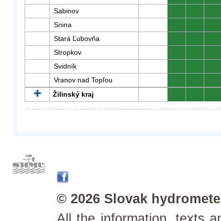
Sabinov
0
0
0
Snina
0
0
0
Stará Ľubovňa
0
0
0
Stropkov
0
0
0
Svidník
0
0
0
Vranov nad Topľou
0
0
0
Žilinský kraj
0
0
0
© 2026 Slovak hydrometeo
All the information, texts