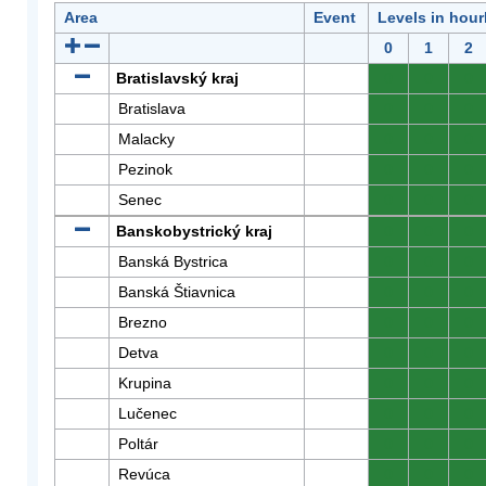
Area
Event
Levels in hour
0
1
2
Bratislavský kraj
0
0
0
Bratislava
0
0
0
Malacky
0
0
0
Pezinok
0
0
0
Senec
0
0
0
Banskobystrický kraj
0
0
0
Banská Bystrica
0
0
0
Banská Štiavnica
0
0
0
Brezno
0
0
0
Detva
0
0
0
Krupina
0
0
0
Lučenec
0
0
0
Poltár
0
0
0
Revúca
0
0
0