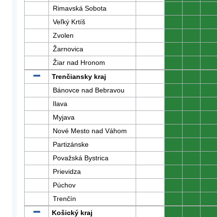
Rimavská Sobota
0
0
0
Veľký Krtíš
0
0
0
Zvolen
0
0
0
Žarnovica
0
0
0
Žiar nad Hronom
0
0
0
Trenčiansky kraj
0
0
0
Bánovce nad Bebravou
0
0
0
Ilava
0
0
0
Myjava
0
0
0
Nové Mesto nad Váhom
0
0
0
Partizánske
0
0
0
Považská Bystrica
0
0
0
Prievidza
0
0
0
Púchov
0
0
0
Trenčín
0
0
0
Košický kraj
0
0
0