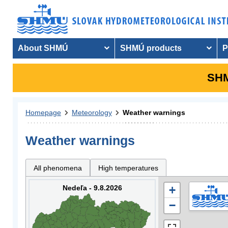
About SHMÚ
SHMÚ products
P
SHM
Homepage
Meteorology
Weather warnings
Weather warnings
All phenomena
High temperatures
Nedeľa - 9.8.2026
+
−