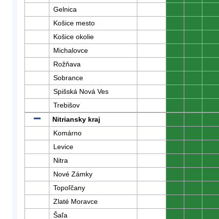
Gelnica
0
0
0
Košice mesto
0
0
0
Košice okolie
0
0
0
Michalovce
0
0
0
Rožňava
0
0
0
Sobrance
0
0
0
Spišská Nová Ves
0
0
0
Trebišov
0
0
0
Nitriansky kraj
0
0
0
Komárno
0
0
0
Levice
0
0
0
Nitra
0
0
0
Nové Zámky
0
0
0
Topoľčany
0
0
0
Zlaté Moravce
0
0
0
Šaľa
0
0
0