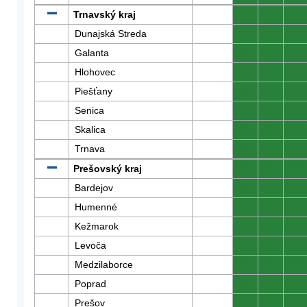
Trnavský kraj
0
0
0
Dunajská Streda
0
0
0
Galanta
0
0
0
Hlohovec
0
0
0
Piešťany
0
0
0
Senica
0
0
0
Skalica
0
0
0
Trnava
0
0
0
Prešovský kraj
0
0
0
Bardejov
0
0
0
Humenné
0
0
0
Kežmarok
0
0
0
Levoča
0
0
0
Medzilaborce
0
0
0
Poprad
0
0
0
Prešov
0
0
0