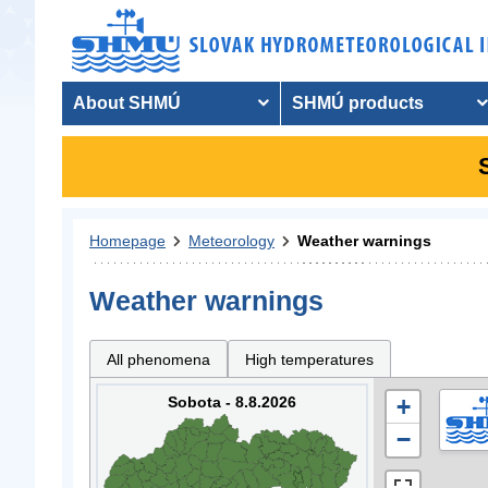
About SHMÚ
SHMÚ products
Homepage
Meteorology
Weather warnings
Weather warnings
All phenomena
High temperatures
Sobota - 8.8.2026
+
−