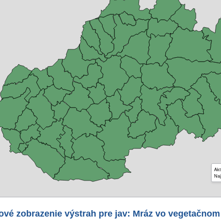
Akt
Naj
ové zobrazenie výstrah pre jav: Mráz vo vegetačnom