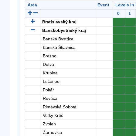
Area
Event
Levels in
0
1
Bratislavský kraj
0
0
Banskobystrický kraj
0
0
Banská Bystrica
0
0
Banská Štiavnica
0
0
Brezno
0
0
Detva
0
0
Krupina
0
0
Lučenec
0
0
Poltár
0
0
Revúca
0
0
Rimavská Sobota
0
0
Veľký Krtíš
0
0
Zvolen
0
0
Žarnovica
0
0