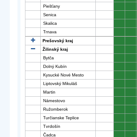
Piešťany
0
0
Senica
0
0
Skalica
0
0
Trnava
0
0
Prešovský kraj
0
0
Žilinský kraj
0
0
Bytča
0
0
Dolný Kubín
0
0
Kysucké Nové Mesto
0
0
Liptovský Mikuláš
0
0
Martin
0
0
Námestovo
0
0
Ružomberok
0
0
Turčianske Teplice
0
0
Tvrdošín
0
0
Čadca
0
0