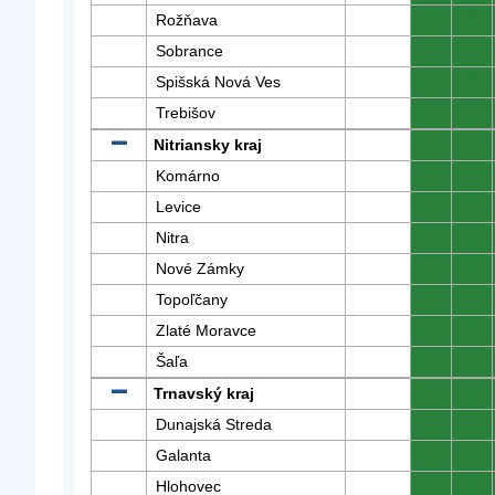
Rožňava
0
0
Sobrance
0
0
Spišská Nová Ves
0
0
Trebišov
0
0
Nitriansky kraj
0
0
Komárno
0
0
Levice
0
0
Nitra
0
0
Nové Zámky
0
0
Topoľčany
0
0
Zlaté Moravce
0
0
Šaľa
0
0
Trnavský kraj
0
0
Dunajská Streda
0
0
Galanta
0
0
Hlohovec
0
0