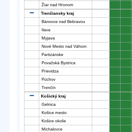
Žiar nad Hronom
0
0
Trenčiansky kraj
0
0
Bánovce nad Bebravou
0
0
Ilava
0
0
Myjava
0
0
Nové Mesto nad Váhom
0
0
Partizánske
0
0
Považská Bystrica
0
0
Prievidza
0
0
Púchov
0
0
Trenčín
0
0
Košický kraj
0
0
Gelnica
0
0
Košice mesto
0
0
Košice okolie
0
0
Michalovce
0
0