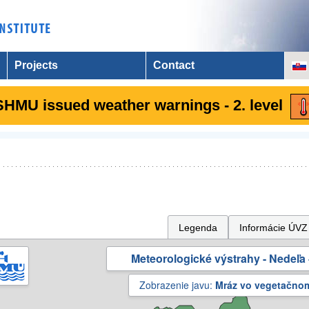
Projects
Contact
SHMU issued weather warnings - 2. level
Legenda
Informácie ÚVZ
Meteorologické výstrahy - Nedeľa 
Zobrazenie javu:
Mráz vo vegetačno