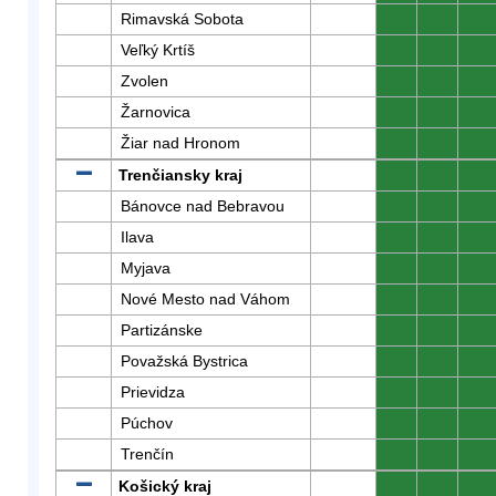
Rimavská Sobota
0
0
0
Veľký Krtíš
0
0
0
Zvolen
0
0
0
Žarnovica
0
0
0
Žiar nad Hronom
0
0
0
Trenčiansky kraj
0
0
0
Bánovce nad Bebravou
0
0
0
Ilava
0
0
0
Myjava
0
0
0
Nové Mesto nad Váhom
0
0
0
Partizánske
0
0
0
Považská Bystrica
0
0
0
Prievidza
0
0
0
Púchov
0
0
0
Trenčín
0
0
0
Košický kraj
0
0
0