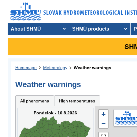
About SHMÚ
SHMÚ products
P
SHM
Homepage
Meteorology
Weather warnings
Weather warnings
All phenomena
High temperatures
Pondelok - 10.8.2026
+
−