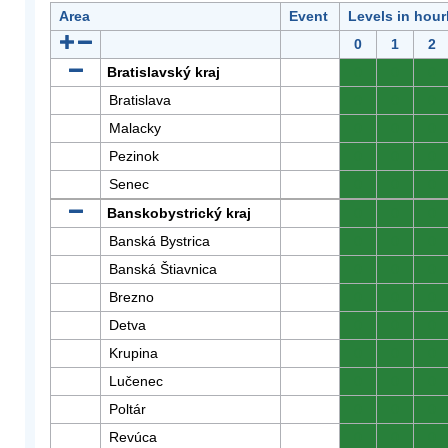
Area
Event
Levels in hour
0
1
2
Bratislavský kraj
0
0
0
Bratislava
0
0
0
Malacky
0
0
0
Pezinok
0
0
0
Senec
0
0
0
Banskobystrický kraj
0
0
0
Banská Bystrica
0
0
0
Banská Štiavnica
0
0
0
Brezno
0
0
0
Detva
0
0
0
Krupina
0
0
0
Lučenec
0
0
0
Poltár
0
0
0
Revúca
0
0
0