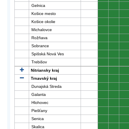
Gelnica
0
0
0
Košice mesto
0
0
0
Košice okolie
0
0
0
Michalovce
0
0
0
Rožňava
0
0
0
Sobrance
0
0
0
Spišská Nová Ves
0
0
0
Trebišov
0
0
0
Nitriansky kraj
0
0
0
Trnavský kraj
0
0
0
Dunajská Streda
0
0
0
Galanta
0
0
0
Hlohovec
0
0
0
Piešťany
0
0
0
Senica
0
0
0
Skalica
0
0
0