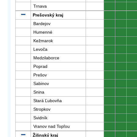
Trnava
0
0
0
Prešovský kraj
0
0
0
Bardejov
0
0
0
Humenné
0
0
0
Kežmarok
0
0
0
Levoča
0
0
0
Medzilaborce
0
0
0
Poprad
0
0
0
Prešov
0
0
0
Sabinov
0
0
0
Snina
0
0
0
Stará Ľubovňa
0
0
0
Stropkov
0
0
0
Svidník
0
0
0
Vranov nad Topľou
0
0
0
Žilinský kraj
0
0
0