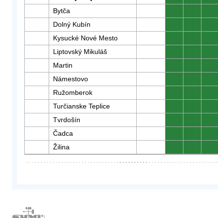
Bytča
0
0
0
Dolný Kubín
0
0
0
Kysucké Nové Mesto
0
0
0
Liptovský Mikuláš
0
0
0
Martin
0
0
0
Námestovo
0
0
0
Ružomberok
0
0
0
Turčianske Teplice
0
0
0
Tvrdošín
0
0
0
Čadca
0
0
0
Žilina
0
0
0