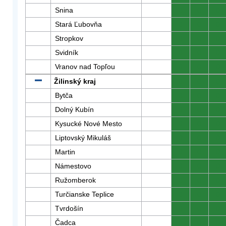
Snina
0
0
0
Stará Ľubovňa
0
0
0
Stropkov
0
0
0
Svidník
0
0
0
Vranov nad Topľou
0
0
0
Žilinský kraj
0
0
0
Bytča
0
0
0
Dolný Kubín
0
0
0
Kysucké Nové Mesto
0
0
0
Liptovský Mikuláš
0
0
0
Martin
0
0
0
Námestovo
0
0
0
Ružomberok
0
0
0
Turčianske Teplice
0
0
0
Tvrdošín
0
0
0
Čadca
0
0
0