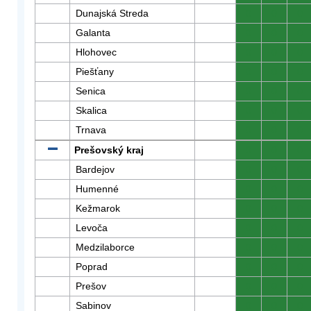
Dunajská Streda
0
0
0
Galanta
0
0
0
Hlohovec
0
0
0
Piešťany
0
0
0
Senica
0
0
0
Skalica
0
0
0
Trnava
0
0
0
Prešovský kraj
0
0
0
Bardejov
0
0
0
Humenné
0
0
0
Kežmarok
0
0
0
Levoča
0
0
0
Medzilaborce
0
0
0
Poprad
0
0
0
Prešov
0
0
0
Sabinov
0
0
0