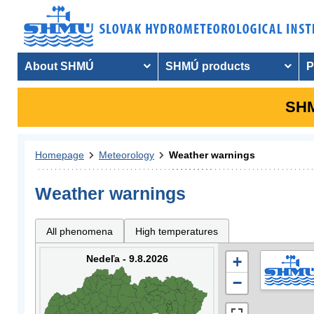
About SHMÚ
SHMÚ products
P
SHM
Homepage
Meteorology
Weather warnings
Weather warnings
All phenomena
High temperatures
Nedeľa - 9.8.2026
+
−