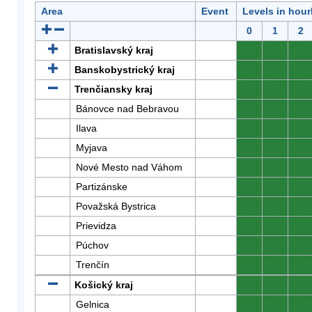
Area
Event
Levels in hour
0
1
2
Bratislavský kraj
0
0
0
Banskobystrický kraj
0
0
0
Trenčiansky kraj
0
0
0
Bánovce nad Bebravou
0
0
0
Ilava
0
0
0
Myjava
0
0
0
Nové Mesto nad Váhom
0
0
0
Partizánske
0
0
0
Považská Bystrica
0
0
0
Prievidza
0
0
0
Púchov
0
0
0
Trenčín
0
0
0
Košický kraj
0
0
0
Gelnica
0
0
0