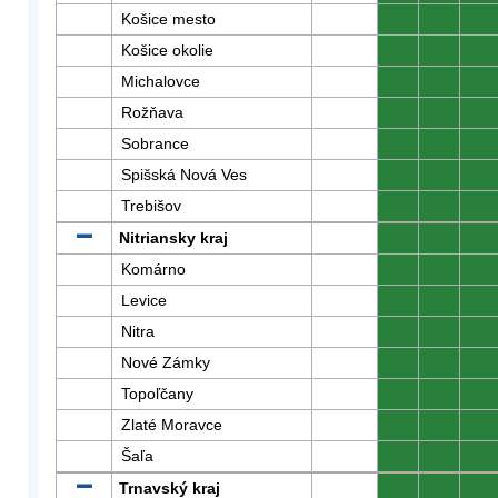
Košice mesto
0
0
0
Košice okolie
0
0
0
Michalovce
0
0
0
Rožňava
0
0
0
Sobrance
0
0
0
Spišská Nová Ves
0
0
0
Trebišov
0
0
0
Nitriansky kraj
0
0
0
Komárno
0
0
0
Levice
0
0
0
Nitra
0
0
0
Nové Zámky
0
0
0
Topoľčany
0
0
0
Zlaté Moravce
0
0
0
Šaľa
0
0
0
Trnavský kraj
0
0
0