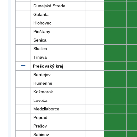
Dunajská Streda
0
0
0
Galanta
0
0
0
Hlohovec
0
0
0
Piešťany
0
0
0
Senica
0
0
0
Skalica
0
0
0
Trnava
0
0
0
Prešovský kraj
0
0
0
Bardejov
0
0
0
Humenné
0
0
0
Kežmarok
0
0
0
Levoča
0
0
0
Medzilaborce
0
0
0
Poprad
0
0
0
Prešov
0
0
0
Sabinov
0
0
0