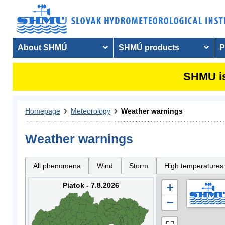
About SHMÚ
SHMÚ products
P
SHMU is
Homepage
Meteorology
Weather warnings
Weather warnings
All phenomena
Wind
Storm
High temperatures
Piatok - 7.8.2026
+
−