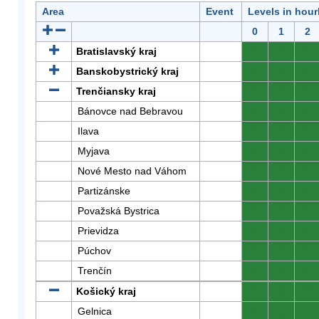
Area
Event
Levels in hour
0
1
2
Bratislavský kraj
0
0
0
Banskobystrický kraj
0
0
0
Trenčiansky kraj
0
0
0
Bánovce nad Bebravou
0
0
0
Ilava
0
0
0
Myjava
0
0
0
Nové Mesto nad Váhom
0
0
0
Partizánske
0
0
0
Považská Bystrica
0
0
0
Prievidza
0
0
0
Púchov
0
0
0
Trenčín
0
0
0
Košický kraj
0
0
0
Gelnica
0
0
0