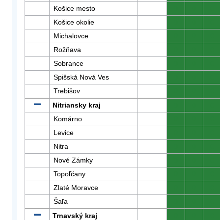
Košice mesto
0
0
0
Košice okolie
0
0
0
Michalovce
0
0
0
Rožňava
0
0
0
Sobrance
0
0
0
Spišská Nová Ves
0
0
0
Trebišov
0
0
0
Nitriansky kraj
0
0
0
Komárno
0
0
0
Levice
0
0
0
Nitra
0
0
0
Nové Zámky
0
0
0
Topoľčany
0
0
0
Zlaté Moravce
0
0
0
Šaľa
0
0
0
Trnavský kraj
0
0
0