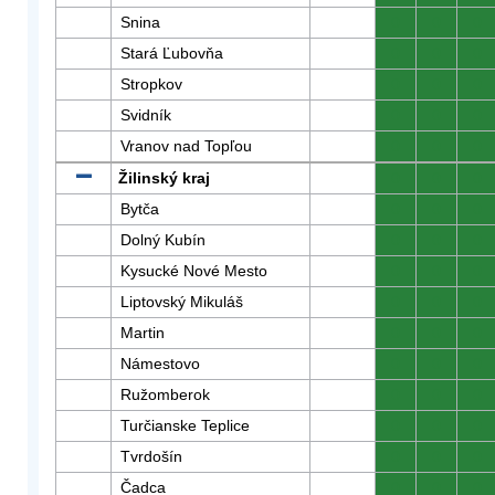
Snina
0
0
0
Stará Ľubovňa
0
0
0
Stropkov
0
0
0
Svidník
0
0
0
Vranov nad Topľou
0
0
0
Žilinský kraj
0
0
0
Bytča
0
0
0
Dolný Kubín
0
0
0
Kysucké Nové Mesto
0
0
0
Liptovský Mikuláš
0
0
0
Martin
0
0
0
Námestovo
0
0
0
Ružomberok
0
0
0
Turčianske Teplice
0
0
0
Tvrdošín
0
0
0
Čadca
0
0
0