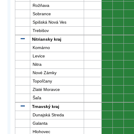
Rožňava
0
0
0
Sobrance
0
0
0
Spišská Nová Ves
0
0
0
Trebišov
0
0
0
Nitriansky kraj
0
0
0
Komárno
0
0
0
Levice
0
0
0
Nitra
0
0
0
Nové Zámky
0
0
0
Topoľčany
0
0
0
Zlaté Moravce
0
0
0
Šaľa
0
0
0
Trnavský kraj
0
0
0
Dunajská Streda
0
0
0
Galanta
0
0
0
Hlohovec
0
0
0