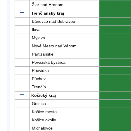
Žiar nad Hronom
0
0
0
Trenčiansky kraj
0
0
0
Bánovce nad Bebravou
0
0
0
Ilava
0
0
0
Myjava
0
0
0
Nové Mesto nad Váhom
0
0
0
Partizánske
0
0
0
Považská Bystrica
0
0
0
Prievidza
0
0
0
Púchov
0
0
0
Trenčín
0
0
0
Košický kraj
0
0
0
Gelnica
0
0
0
Košice mesto
0
0
0
Košice okolie
0
0
0
Michalovce
0
0
0