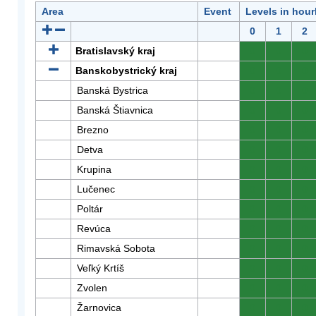
Area
Event
Levels in hour
0
1
2
Bratislavský kraj
0
0
0
Banskobystrický kraj
0
0
0
Banská Bystrica
0
0
0
Banská Štiavnica
0
0
0
Brezno
0
0
0
Detva
0
0
0
Krupina
0
0
0
Lučenec
0
0
0
Poltár
0
0
0
Revúca
0
0
0
Rimavská Sobota
0
0
0
Veľký Krtíš
0
0
0
Zvolen
0
0
0
Žarnovica
0
0
0