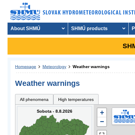
About SHMÚ
SHMÚ products
P
SHM
Homepage
Meteorology
Weather warnings
Weather warnings
All phenomena
High temperatures
Sobota - 8.8.2026
+
−