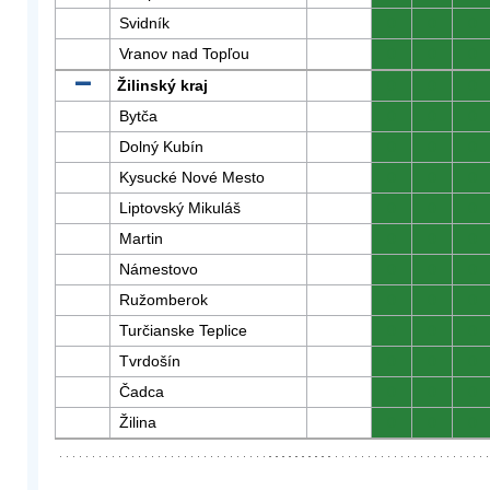
Svidník
0
0
0
Vranov nad Topľou
0
0
0
Žilinský kraj
0
0
0
Bytča
0
0
0
Dolný Kubín
0
0
0
Kysucké Nové Mesto
0
0
0
Liptovský Mikuláš
0
0
0
Martin
0
0
0
Námestovo
0
0
0
Ružomberok
0
0
0
Turčianske Teplice
0
0
0
Tvrdošín
0
0
0
Čadca
0
0
0
Žilina
0
0
0