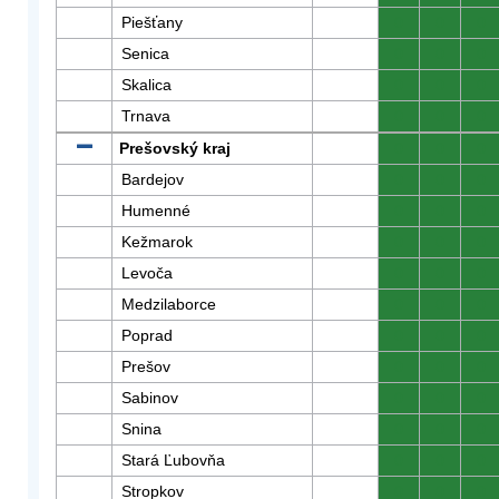
Piešťany
0
0
0
Senica
0
0
0
Skalica
0
0
0
Trnava
0
0
0
Prešovský kraj
0
0
0
Bardejov
0
0
0
Humenné
0
0
0
Kežmarok
0
0
0
Levoča
0
0
0
Medzilaborce
0
0
0
Poprad
0
0
0
Prešov
0
0
0
Sabinov
0
0
0
Snina
0
0
0
Stará Ľubovňa
0
0
0
Stropkov
0
0
0