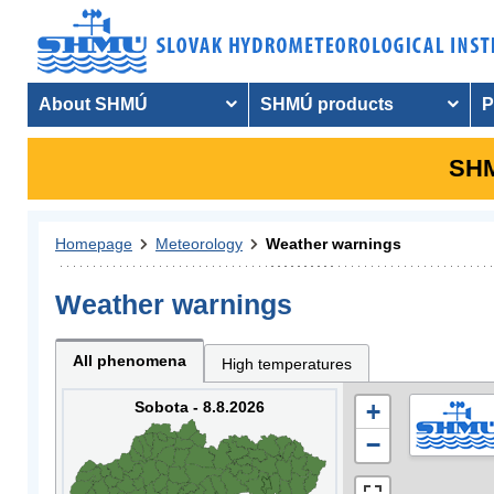
About SHMÚ
SHMÚ products
P
SHM
Homepage
Meteorology
Weather warnings
Weather warnings
All phenomena
High temperatures
Sobota - 8.8.2026
+
−