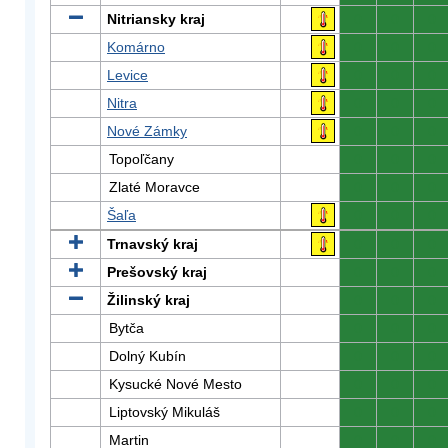
Nitriansky kraj
0
0
0
Komárno
0
0
0
Levice
0
0
0
Nitra
0
0
0
Nové Zámky
0
0
0
Topoľčany
0
0
0
Zlaté Moravce
0
0
0
Šaľa
0
0
0
Trnavský kraj
0
0
0
Prešovský kraj
0
0
0
Žilinský kraj
0
0
0
Bytča
0
0
0
Dolný Kubín
0
0
0
Kysucké Nové Mesto
0
0
0
Liptovský Mikuláš
0
0
0
Martin
0
0
0