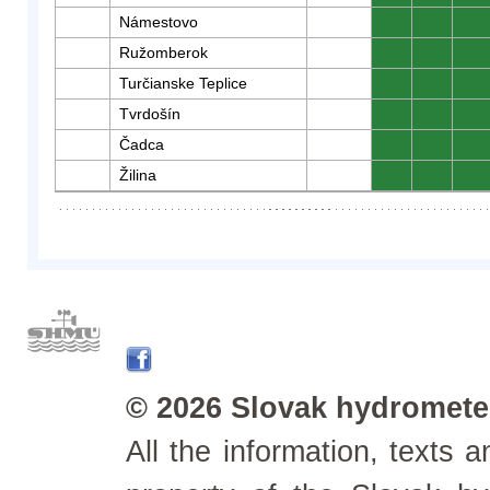
Námestovo
0
0
0
Ružomberok
0
0
0
Turčianske Teplice
0
0
0
Tvrdošín
0
0
0
Čadca
0
0
0
Žilina
0
0
0
© 2026 Slovak hydrometeo
All the information, texts