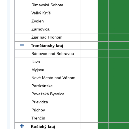
Rimavská Sobota
0
0
0
Veľký Krtíš
0
0
0
Zvolen
0
0
0
Žarnovica
0
0
0
Žiar nad Hronom
0
0
0
Trenčiansky kraj
0
0
0
Bánovce nad Bebravou
0
0
0
Ilava
0
0
0
Myjava
0
0
0
Nové Mesto nad Váhom
0
0
0
Partizánske
0
0
0
Považská Bystrica
0
0
0
Prievidza
0
0
0
Púchov
0
0
0
Trenčín
0
0
0
Košický kraj
0
0
0