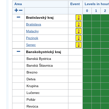
Area
Event
Levels in hour
0
1
2
Bratislavský kraj
0
0
0
Bratislava
0
0
0
Malacky
0
0
0
Pezinok
0
0
0
Senec
0
0
0
Banskobystrický kraj
0
0
0
Banská Bystrica
0
0
0
Banská Štiavnica
0
0
0
Brezno
0
0
0
Detva
0
0
0
Krupina
0
0
0
Lučenec
0
0
0
Poltár
0
0
0
Revúca
0
0
0