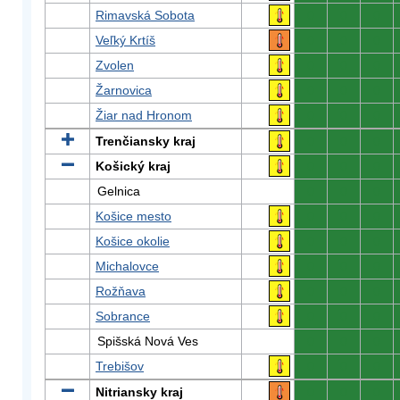
Rimavská Sobota
0
0
0
Veľký Krtíš
0
0
0
Zvolen
0
0
0
Žarnovica
0
0
0
Žiar nad Hronom
0
0
0
Trenčiansky kraj
0
0
0
Košický kraj
0
0
0
Gelnica
0
0
0
Košice mesto
0
0
0
Košice okolie
0
0
0
Michalovce
0
0
0
Rožňava
0
0
0
Sobrance
0
0
0
Spišská Nová Ves
0
0
0
Trebišov
0
0
0
Nitriansky kraj
0
0
0