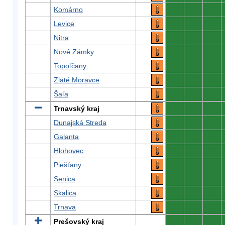
Komárno
0
0
0
Levice
0
0
0
Nitra
0
0
0
Nové Zámky
0
0
0
Topoľčany
0
0
0
Zlaté Moravce
0
0
0
Šaľa
0
0
0
Trnavský kraj
0
0
0
Dunajská Streda
0
0
0
Galanta
0
0
0
Hlohovec
0
0
0
Piešťany
0
0
0
Senica
0
0
0
Skalica
0
0
0
Trnava
0
0
0
Prešovský kraj
0
0
0