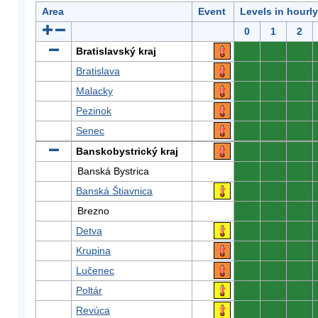
Area
Event
Levels in hourl
0
1
2
Bratislavský kraj
0
0
0
Bratislava
0
0
0
Malacky
0
0
0
Pezinok
0
0
0
Senec
0
0
0
Banskobystrický kraj
0
0
0
Banská Bystrica
0
0
0
Banská Štiavnica
0
0
0
Brezno
0
0
0
Detva
0
0
0
Krupina
0
0
0
Lučenec
0
0
0
Poltár
0
0
0
Revúca
0
0
0