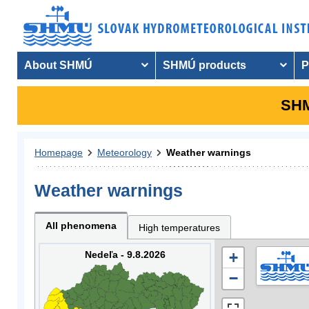
About SHMÚ
SHMÚ products
P
SHM
Homepage
Meteorology
Weather warnings
Weather warnings
All phenomena
High temperatures
Nedeľa - 9.8.2026
+
−