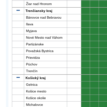
Žiar nad Hronom
0
0
0
Trenčiansky kraj
0
0
0
Bánovce nad Bebravou
0
0
0
Ilava
0
0
0
Myjava
0
0
0
Nové Mesto nad Váhom
0
0
0
Partizánske
0
0
0
Považská Bystrica
0
0
0
Prievidza
0
0
0
Púchov
0
0
0
Trenčín
0
0
0
Košický kraj
0
0
0
Gelnica
0
0
0
Košice mesto
0
0
0
Košice okolie
0
0
0
Michalovce
0
0
0