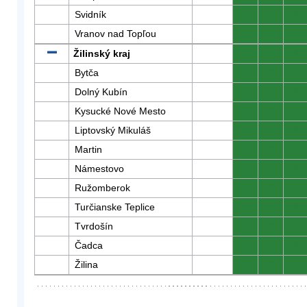
Svidník
0
0
0
Vranov nad Topľou
0
0
0
Žilinský kraj
0
0
0
Bytča
0
0
0
Dolný Kubín
0
0
0
Kysucké Nové Mesto
0
0
0
Liptovský Mikuláš
0
0
0
Martin
0
0
0
Námestovo
0
0
0
Ružomberok
0
0
0
Turčianske Teplice
0
0
0
Tvrdošín
0
0
0
Čadca
0
0
0
Žilina
0
0
0