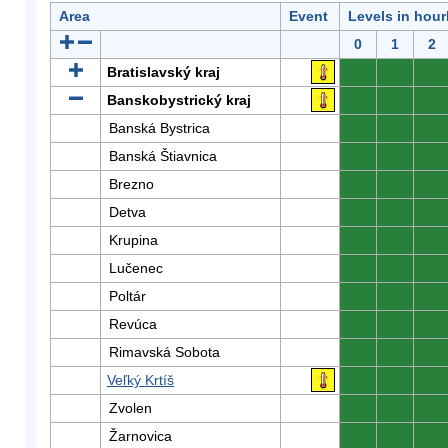
Area
Event
Levels in hour
0
1
2
Bratislavský kraj
0
0
0
Banskobystrický kraj
0
0
0
Banská Bystrica
0
0
0
Banská Štiavnica
0
0
0
Brezno
0
0
0
Detva
0
0
0
Krupina
0
0
0
Lučenec
0
0
0
Poltár
0
0
0
Revúca
0
0
0
Rimavská Sobota
0
0
0
Veľký Krtíš
0
0
0
Zvolen
0
0
0
Žarnovica
0
0
0