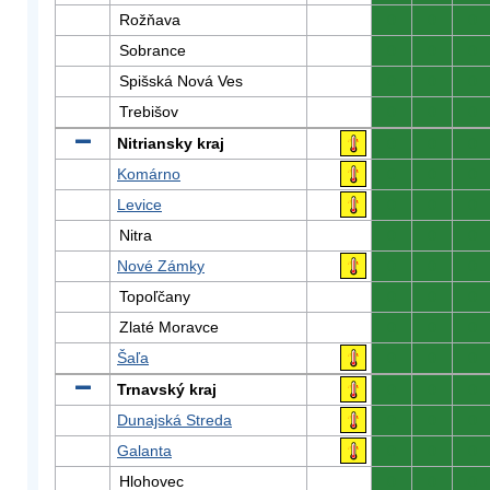
Rožňava
0
0
0
Sobrance
0
0
0
Spišská Nová Ves
0
0
0
Trebišov
0
0
0
Nitriansky kraj
0
0
0
Komárno
0
0
0
Levice
0
0
0
Nitra
0
0
0
Nové Zámky
0
0
0
Topoľčany
0
0
0
Zlaté Moravce
0
0
0
Šaľa
0
0
0
Trnavský kraj
0
0
0
Dunajská Streda
0
0
0
Galanta
0
0
0
Hlohovec
0
0
0