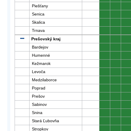
Piešťany
0
0
0
Senica
0
0
0
Skalica
0
0
0
Trnava
0
0
0
Prešovský kraj
0
0
0
Bardejov
0
0
0
Humenné
0
0
0
Kežmarok
0
0
0
Levoča
0
0
0
Medzilaborce
0
0
0
Poprad
0
0
0
Prešov
0
0
0
Sabinov
0
0
0
Snina
0
0
0
Stará Ľubovňa
0
0
0
Stropkov
0
0
0