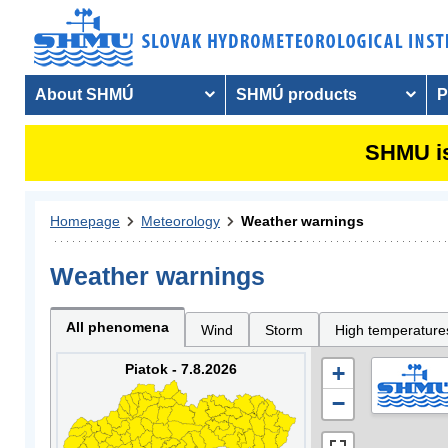
About SHMÚ
SHMÚ products
P
SHMU is
Homepage
Meteorology
Weather warnings
Weather warnings
All phenomena
Wind
Storm
High temperature
Piatok - 7.8.2026
+
−