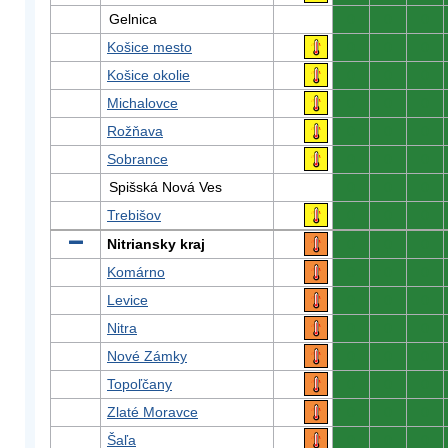
Gelnica
0
0
0
Košice mesto
0
0
0
Košice okolie
0
0
0
Michalovce
0
0
0
Rožňava
0
0
0
Sobrance
0
0
0
Spišská Nová Ves
0
0
0
Trebišov
0
0
0
Nitriansky kraj
0
0
0
Komárno
0
0
0
Levice
0
0
0
Nitra
0
0
0
Nové Zámky
0
0
0
Topoľčany
0
0
0
Zlaté Moravce
0
0
0
Šaľa
0
0
0