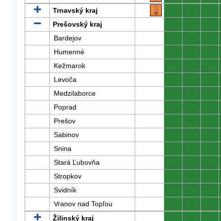
Trnavský kraj
0
0
0
Prešovský kraj
0
0
0
Bardejov
0
0
0
Humenné
0
0
0
Kežmarok
0
0
0
Levoča
0
0
0
Medzilaborce
0
0
0
Poprad
0
0
0
Prešov
0
0
0
Sabinov
0
0
0
Snina
0
0
0
Stará Ľubovňa
0
0
0
Stropkov
0
0
0
Svidník
0
0
0
Vranov nad Topľou
0
0
0
Žilinský kraj
0
0
0