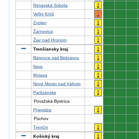
Rimavská Sobota
0
0
0
Veľký Krtíš
0
0
0
Zvolen
0
0
0
Žarnovica
0
0
0
Žiar nad Hronom
0
0
0
Trenčiansky kraj
0
0
0
Bánovce nad Bebravou
0
0
0
Ilava
0
0
0
Myjava
0
0
0
Nové Mesto nad Váhom
0
0
0
Partizánske
0
0
0
Považská Bystrica
0
0
0
Prievidza
0
0
0
Púchov
0
0
0
Trenčín
0
0
0
Košický kraj
0
0
0