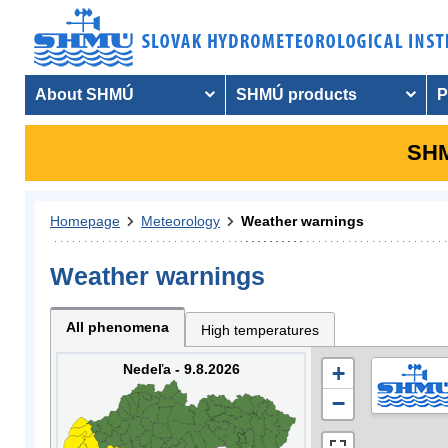
About SHMÚ
SHMÚ products
P
SHM
Homepage
Meteorology
Weather warnings
Weather warnings
All phenomena
High temperatures
Nedeľa - 9.8.2026
+
−