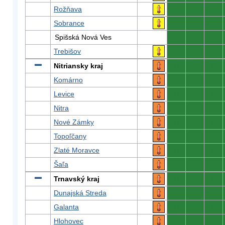
Rožňava
0
0
0
Sobrance
0
0
0
Spišská Nová Ves
0
0
0
Trebišov
0
0
0
Nitriansky kraj
0
0
0
Komárno
0
0
0
Levice
0
0
0
Nitra
0
0
0
Nové Zámky
0
0
0
Topoľčany
0
0
0
Zlaté Moravce
0
0
0
Šaľa
0
0
0
Trnavský kraj
0
0
0
Dunajská Streda
0
0
0
Galanta
0
0
0
Hlohovec
0
0
0