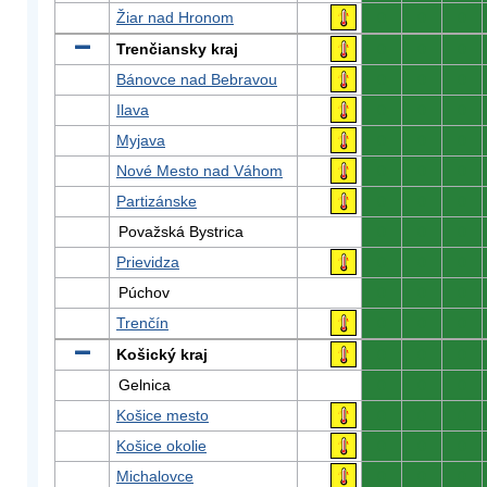
Žiar nad Hronom
0
0
0
Trenčiansky kraj
0
0
0
Bánovce nad Bebravou
0
0
0
Ilava
0
0
0
Myjava
0
0
0
Nové Mesto nad Váhom
0
0
0
Partizánske
0
0
0
Považská Bystrica
0
0
0
Prievidza
0
0
0
Púchov
0
0
0
Trenčín
0
0
0
Košický kraj
0
0
0
Gelnica
0
0
0
Košice mesto
0
0
0
Košice okolie
0
0
0
Michalovce
0
0
0