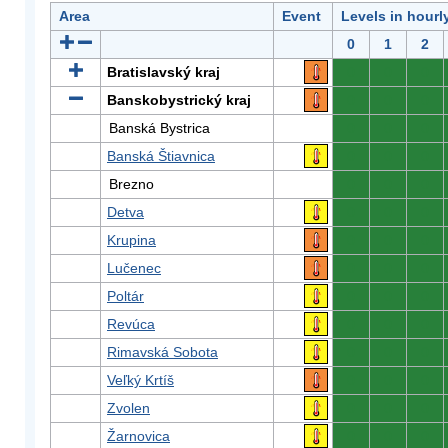
Area
Event
Levels in hourl
0
1
2
Bratislavský kraj
0
0
0
Banskobystrický kraj
0
0
0
Banská Bystrica
0
0
0
Banská Štiavnica
0
0
0
Brezno
0
0
0
Detva
0
0
0
Krupina
0
0
0
Lučenec
0
0
0
Poltár
0
0
0
Revúca
0
0
0
Rimavská Sobota
0
0
0
Veľký Krtíš
0
0
0
Zvolen
0
0
0
Žarnovica
0
0
0