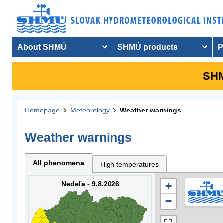
About SHMÚ
SHMÚ products
P
SHM
Homepage
Meteorology
Weather warnings
Weather warnings
All phenomena
High temperatures
Nedeľa - 9.8.2026
+
−