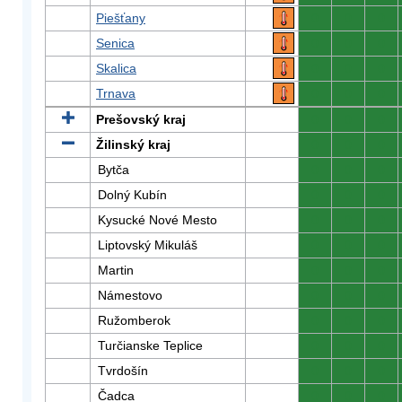
Piešťany
0
0
0
Senica
0
0
0
Skalica
0
0
0
Trnava
0
0
0
Prešovský kraj
0
0
0
Žilinský kraj
0
0
0
Bytča
0
0
0
Dolný Kubín
0
0
0
Kysucké Nové Mesto
0
0
0
Liptovský Mikuláš
0
0
0
Martin
0
0
0
Námestovo
0
0
0
Ružomberok
0
0
0
Turčianske Teplice
0
0
0
Tvrdošín
0
0
0
Čadca
0
0
0