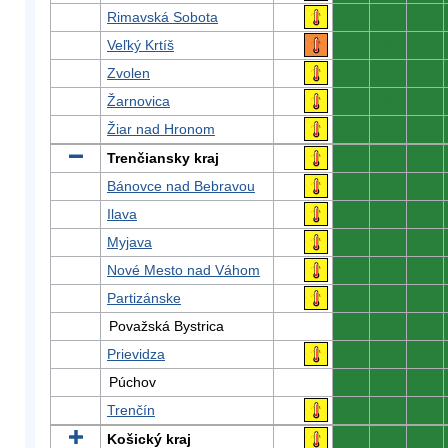
Rimavská Sobota
0
0
0
Veľký Krtíš
0
0
0
Zvolen
0
0
0
Žarnovica
0
0
0
Žiar nad Hronom
0
0
0
Trenčiansky kraj
0
0
0
Bánovce nad Bebravou
0
0
0
Ilava
0
0
0
Myjava
0
0
0
Nové Mesto nad Váhom
0
0
0
Partizánske
0
0
0
Považská Bystrica
0
0
0
Prievidza
0
0
0
Púchov
0
0
0
Trenčín
0
0
0
Košický kraj
0
0
0