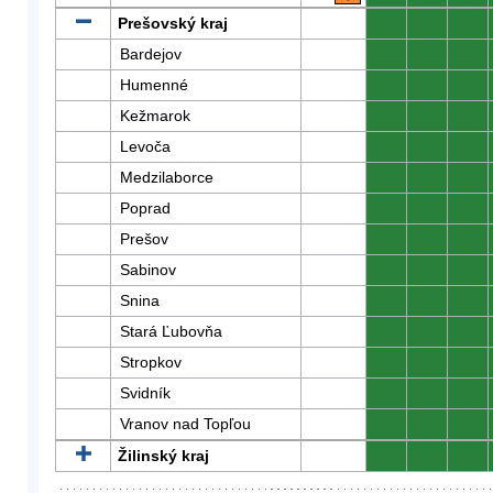
Prešovský kraj
0
0
0
Bardejov
0
0
0
Humenné
0
0
0
Kežmarok
0
0
0
Levoča
0
0
0
Medzilaborce
0
0
0
Poprad
0
0
0
Prešov
0
0
0
Sabinov
0
0
0
Snina
0
0
0
Stará Ľubovňa
0
0
0
Stropkov
0
0
0
Svidník
0
0
0
Vranov nad Topľou
0
0
0
Žilinský kraj
0
0
0