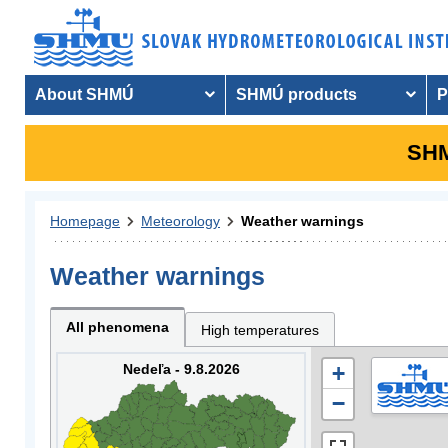
About SHMÚ
SHMÚ products
P
SHM
Homepage
Meteorology
Weather warnings
Weather warnings
All phenomena
High temperatures
Nedeľa - 9.8.2026
+
−