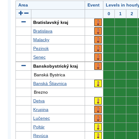
Area
Event
Levels in hourl
0
1
2
Bratislavský kraj
0
0
0
Bratislava
0
0
0
Malacky
0
0
0
Pezinok
0
0
0
Senec
0
0
0
Banskobystrický kraj
0
0
0
Banská Bystrica
0
0
0
Banská Štiavnica
0
0
0
Brezno
0
0
0
Detva
0
0
0
Krupina
0
0
0
Lučenec
0
0
0
Poltár
0
0
0
Revúca
0
0
0