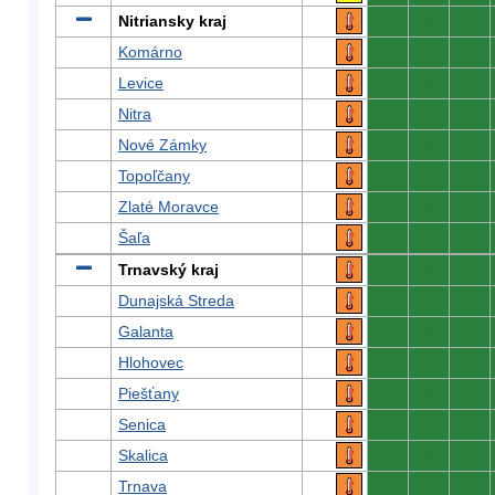
Nitriansky kraj
0
0
0
Komárno
0
0
0
Levice
0
0
0
Nitra
0
0
0
Nové Zámky
0
0
0
Topoľčany
0
0
0
Zlaté Moravce
0
0
0
Šaľa
0
0
0
Trnavský kraj
0
0
0
Dunajská Streda
0
0
0
Galanta
0
0
0
Hlohovec
0
0
0
Piešťany
0
0
0
Senica
0
0
0
Skalica
0
0
0
Trnava
0
0
0