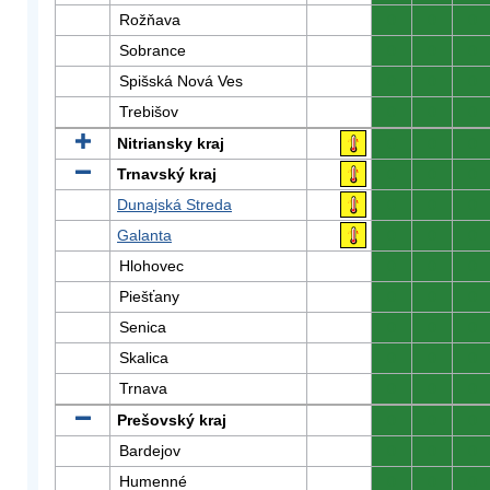
Rožňava
0
0
0
Sobrance
0
0
0
Spišská Nová Ves
0
0
0
Trebišov
0
0
0
Nitriansky kraj
0
0
0
Trnavský kraj
0
0
0
Dunajská Streda
0
0
0
Galanta
0
0
0
Hlohovec
0
0
0
Piešťany
0
0
0
Senica
0
0
0
Skalica
0
0
0
Trnava
0
0
0
Prešovský kraj
0
0
0
Bardejov
0
0
0
Humenné
0
0
0