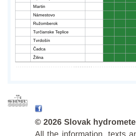
Martin
0
0
0
Námestovo
0
0
0
Ružomberok
0
0
0
Turčianske Teplice
0
0
0
Tvrdošín
0
0
0
Čadca
0
0
0
Žilina
0
0
0
© 2026 Slovak hydrometeo
All the information, texts