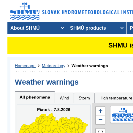
About SHMÚ
SHMÚ products
P
SHMU is
Homepage
Meteorology
Weather warnings
Weather warnings
All phenomena
Wind
Storm
High temperature
Piatok - 7.8.2026
+
−