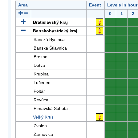
Area
Event
Levels in hour
0
1
2
Bratislavský kraj
0
0
0
Banskobystrický kraj
0
0
0
Banská Bystrica
0
0
0
Banská Štiavnica
0
0
0
Brezno
0
0
0
Detva
0
0
0
Krupina
0
0
0
Lučenec
0
0
0
Poltár
0
0
0
Revúca
0
0
0
Rimavská Sobota
0
0
0
Veľký Krtíš
0
0
0
Zvolen
0
0
0
Žarnovica
0
0
0