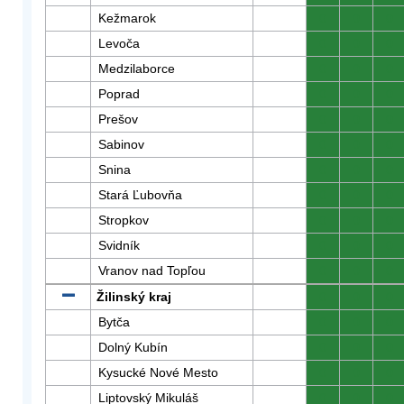
Kežmarok
0
0
0
Levoča
0
0
0
Medzilaborce
0
0
0
Poprad
0
0
0
Prešov
0
0
0
Sabinov
0
0
0
Snina
0
0
0
Stará Ľubovňa
0
0
0
Stropkov
0
0
0
Svidník
0
0
0
Vranov nad Topľou
0
0
0
Žilinský kraj
0
0
0
Bytča
0
0
0
Dolný Kubín
0
0
0
Kysucké Nové Mesto
0
0
0
Liptovský Mikuláš
0
0
0