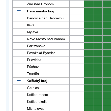
Žiar nad Hronom
0
0
0
Trenčiansky kraj
0
0
0
Bánovce nad Bebravou
0
0
0
Ilava
0
0
0
Myjava
0
0
0
Nové Mesto nad Váhom
0
0
0
Partizánske
0
0
0
Považská Bystrica
0
0
0
Prievidza
0
0
0
Púchov
0
0
0
Trenčín
0
0
0
Košický kraj
0
0
0
Gelnica
0
0
0
Košice mesto
0
0
0
Košice okolie
0
0
0
Michalovce
0
0
0