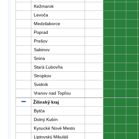
Kežmarok
0
0
0
Levoča
0
0
0
Medzilaborce
0
0
0
Poprad
0
0
0
Prešov
0
0
0
Sabinov
0
0
0
Snina
0
0
0
Stará Ľubovňa
0
0
0
Stropkov
0
0
0
Svidník
0
0
0
Vranov nad Topľou
0
0
0
Žilinský kraj
0
0
0
Bytča
0
0
0
Dolný Kubín
0
0
0
Kysucké Nové Mesto
0
0
0
Liptovský Mikuláš
0
0
0