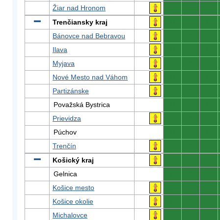
Žiar nad Hronom
0
0
0
Trenčiansky kraj
0
0
0
Bánovce nad Bebravou
0
0
0
Ilava
0
0
0
Myjava
0
0
0
Nové Mesto nad Váhom
0
0
0
Partizánske
0
0
0
Považská Bystrica
0
0
0
Prievidza
0
0
0
Púchov
0
0
0
Trenčín
0
0
0
Košický kraj
0
0
0
Gelnica
0
0
0
Košice mesto
0
0
0
Košice okolie
0
0
0
Michalovce
0
0
0