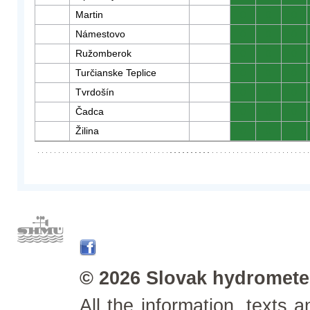
Martin
0
0
0
Námestovo
0
0
0
Ružomberok
0
0
0
Turčianske Teplice
0
0
0
Tvrdošín
0
0
0
Čadca
0
0
0
Žilina
0
0
0
© 2026 Slovak hydrometeo
All the information, texts