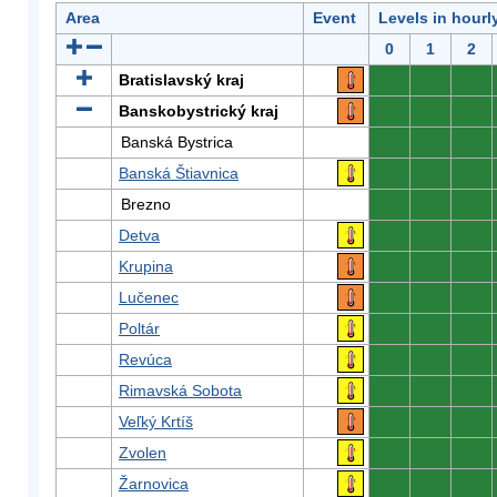
Area
Event
Levels in hourl
0
1
2
Bratislavský kraj
0
0
0
Banskobystrický kraj
0
0
0
Banská Bystrica
0
0
0
Banská Štiavnica
0
0
0
Brezno
0
0
0
Detva
0
0
0
Krupina
0
0
0
Lučenec
0
0
0
Poltár
0
0
0
Revúca
0
0
0
Rimavská Sobota
0
0
0
Veľký Krtíš
0
0
0
Zvolen
0
0
0
Žarnovica
0
0
0