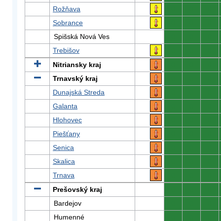
Rožňava
0
0
0
Sobrance
0
0
0
Spišská Nová Ves
0
0
0
Trebišov
0
0
0
Nitriansky kraj
0
0
0
Trnavský kraj
0
0
0
Dunajská Streda
0
0
0
Galanta
0
0
0
Hlohovec
0
0
0
Piešťany
0
0
0
Senica
0
0
0
Skalica
0
0
0
Trnava
0
0
0
Prešovský kraj
0
0
0
Bardejov
0
0
0
Humenné
0
0
0