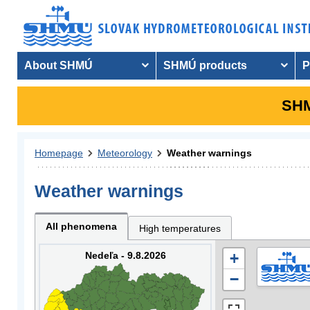
About SHMÚ
SHMÚ products
P
SHM
Homepage
Meteorology
Weather warnings
Weather warnings
All phenomena
High temperatures
Nedeľa - 9.8.2026
+
−