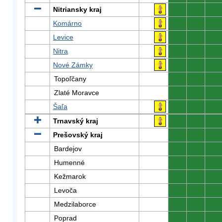
Nitriansky kraj
0
0
0
Komárno
0
0
0
Levice
0
0
0
Nitra
0
0
0
Nové Zámky
0
0
0
Topoľčany
0
0
0
Zlaté Moravce
0
0
0
Šaľa
0
0
0
Trnavský kraj
0
0
0
Prešovský kraj
0
0
0
Bardejov
0
0
0
Humenné
0
0
0
Kežmarok
0
0
0
Levoča
0
0
0
Medzilaborce
0
0
0
Poprad
0
0
0