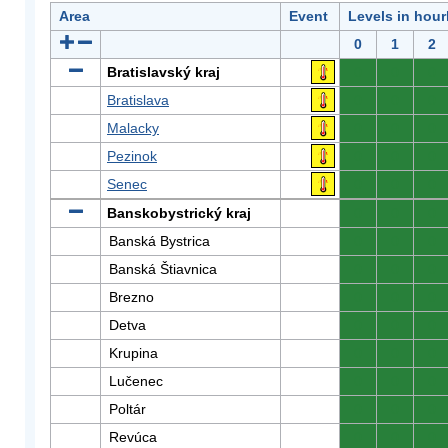
Area
Event
Levels in hour
0
1
2
Bratislavský kraj
0
0
0
Bratislava
0
0
0
Malacky
0
0
0
Pezinok
0
0
0
Senec
0
0
0
Banskobystrický kraj
0
0
0
Banská Bystrica
0
0
0
Banská Štiavnica
0
0
0
Brezno
0
0
0
Detva
0
0
0
Krupina
0
0
0
Lučenec
0
0
0
Poltár
0
0
0
Revúca
0
0
0