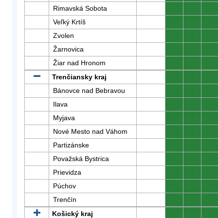
Rimavská Sobota
0
0
0
Veľký Krtíš
0
0
0
Zvolen
0
0
0
Žarnovica
0
0
0
Žiar nad Hronom
0
0
0
Trenčiansky kraj
0
0
0
Bánovce nad Bebravou
0
0
0
Ilava
0
0
0
Myjava
0
0
0
Nové Mesto nad Váhom
0
0
0
Partizánske
0
0
0
Považská Bystrica
0
0
0
Prievidza
0
0
0
Púchov
0
0
0
Trenčín
0
0
0
Košický kraj
0
0
0