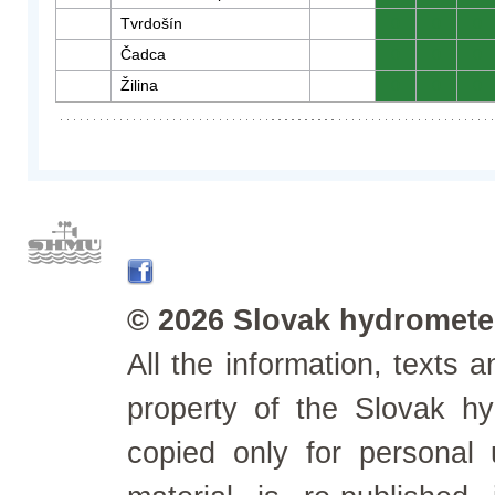
Tvrdošín
0
0
0
Čadca
0
0
0
Žilina
0
0
0
© 2026 Slovak hydrometeo
All the information, texts
property of the Slovak h
copied only for personal