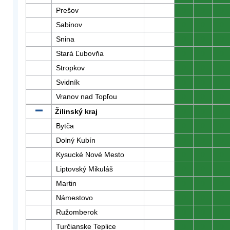
Prešov
0
0
0
Sabinov
0
0
0
Snina
0
0
0
Stará Ľubovňa
0
0
0
Stropkov
0
0
0
Svidník
0
0
0
Vranov nad Topľou
0
0
0
Žilinský kraj
0
0
0
Bytča
0
0
0
Dolný Kubín
0
0
0
Kysucké Nové Mesto
0
0
0
Liptovský Mikuláš
0
0
0
Martin
0
0
0
Námestovo
0
0
0
Ružomberok
0
0
0
Turčianske Teplice
0
0
0