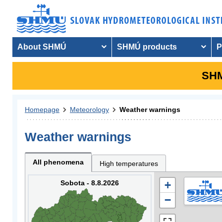
About SHMÚ
SHMÚ products
P
SHM
Homepage
Meteorology
Weather warnings
Weather warnings
All phenomena
High temperatures
Sobota - 8.8.2026
+
−