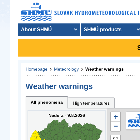
About SHMÚ
SHMÚ products
Homepage
Meteorology
Weather warnings
Weather warnings
All phenomena
High temperatures
Nedeľa - 9.8.2026
+
−