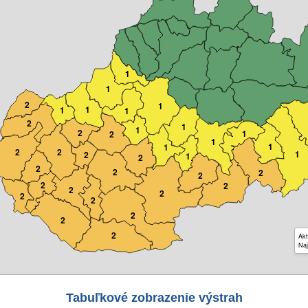
1
1
2
1
1
1
1
2
1
1
2
1
2
1
1
1
2
2
1
2
1
2
2
2
2
2
2
2
2
2
2
2
2
2
2
Akt
Naj
Tabuľkové zobrazenie výstrah