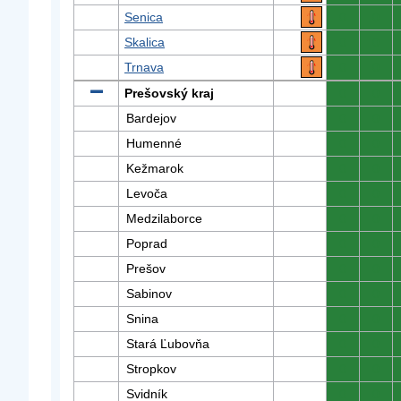
Senica
0
0
Skalica
0
0
Trnava
0
0
Prešovský kraj
0
0
Bardejov
0
0
Humenné
0
0
Kežmarok
0
0
Levoča
0
0
Medzilaborce
0
0
Poprad
0
0
Prešov
0
0
Sabinov
0
0
Snina
0
0
Stará Ľubovňa
0
0
Stropkov
0
0
Svidník
0
0