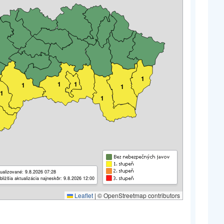
1
1
1
1
1
1
1
ualizované: 9.8.2026 07:28
bližšia aktualizácia najneskôr: 9.8.2026 12:00
Leaflet
|
© OpenStreetmap contributors