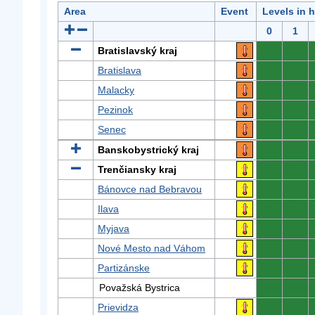
Area
Event
Levels in 
0
1
Bratislavský kraj
0
0
Bratislava
0
0
Malacky
0
0
Pezinok
0
0
Senec
0
0
Banskobystrický kraj
0
0
Trenčiansky kraj
0
0
Bánovce nad Bebravou
0
0
Ilava
0
0
Myjava
0
0
Nové Mesto nad Váhom
0
0
Partizánske
0
0
Považská Bystrica
0
0
Prievidza
0
0