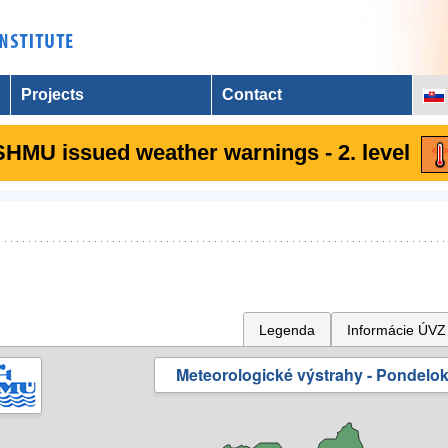
Projects
Contact
SHMU issued weather warnings - 2. level
Legenda
Informácie ÚVZ
Meteorologické výstrahy - Pondelok 