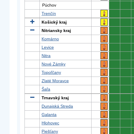
Púchov
0
0
Trenčín
0
0
Košický kraj
0
0
Nitriansky kraj
0
0
Komárno
0
0
Levice
0
0
Nitra
0
0
Nové Zámky
0
0
Topoľčany
0
0
Zlaté Moravce
0
0
Šaľa
0
0
Trnavský kraj
0
0
Dunajská Streda
0
0
Galanta
0
0
Hlohovec
0
0
Piešťany
0
0