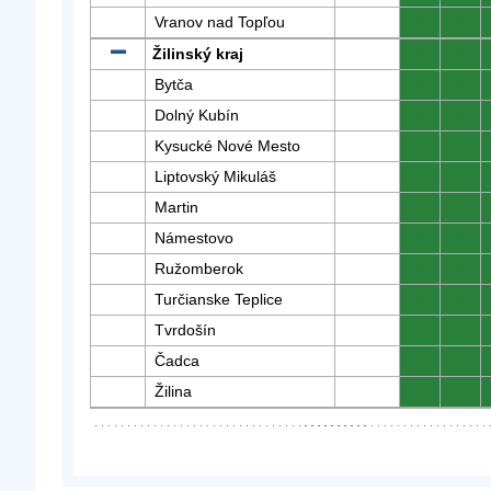
Vranov nad Topľou
0
0
Žilinský kraj
0
0
Bytča
0
0
Dolný Kubín
0
0
Kysucké Nové Mesto
0
0
Liptovský Mikuláš
0
0
Martin
0
0
Námestovo
0
0
Ružomberok
0
0
Turčianske Teplice
0
0
Tvrdošín
0
0
Čadca
0
0
Žilina
0
0