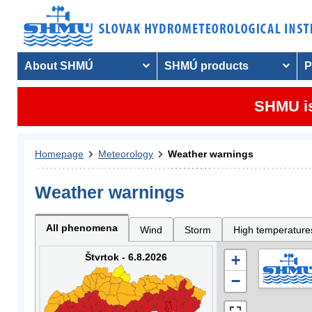
About SHMÚ
SHMÚ products
P
SHMU is
Homepage
Meteorology
Weather warnings
Weather warnings
All phenomena
Wind
Storm
High temperature
Štvrtok - 6.8.2026
+
−