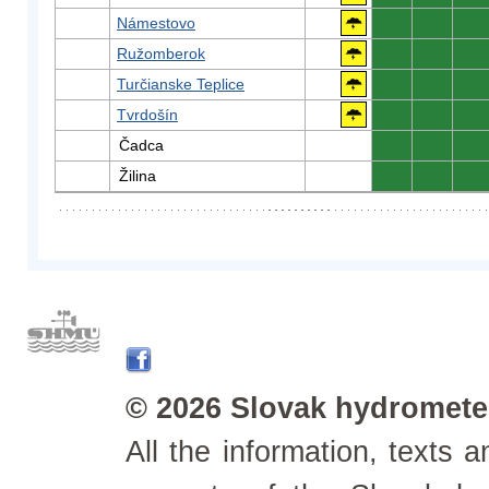
Námestovo
0
0
0
Ružomberok
0
0
0
Turčianske Teplice
0
0
0
Tvrdošín
0
0
0
Čadca
0
0
0
Žilina
0
0
0
© 2026 Slovak hydrometeo
All the information, texts