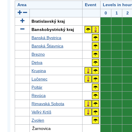
Area
Event
Levels in hour
0
1
2
Bratislavský kraj
0
0
0
Banskobystrický kraj
0
0
0
Banská Bystrica
0
0
0
Banská Štiavnica
0
0
0
Brezno
0
0
0
Detva
0
0
0
Krupina
0
0
0
Lučenec
0
0
0
Poltár
0
0
0
Revúca
0
0
0
Rimavská Sobota
0
0
0
Veľký Krtíš
0
0
0
Zvolen
0
0
0
Žarnovica
0
0
0