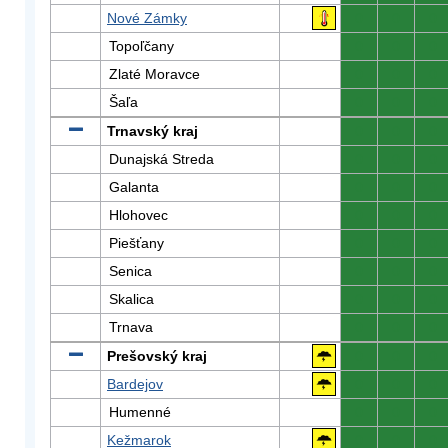
Nové Zámky
0
0
0
Topoľčany
0
0
0
Zlaté Moravce
0
0
0
Šaľa
0
0
0
Trnavský kraj
0
0
0
Dunajská Streda
0
0
0
Galanta
0
0
0
Hlohovec
0
0
0
Piešťany
0
0
0
Senica
0
0
0
Skalica
0
0
0
Trnava
0
0
0
Prešovský kraj
0
0
0
Bardejov
0
0
0
Humenné
0
0
0
Kežmarok
0
0
0