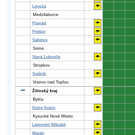
Levoča
0
0
0
Medzilaborce
0
0
0
Poprad
0
0
0
Prešov
0
0
0
Sabinov
0
0
0
Snina
0
0
0
Stará Ľubovňa
0
0
0
Stropkov
0
0
0
Svidník
0
0
0
Vranov nad Topľou
0
0
0
Žilinský kraj
0
0
0
Bytča
0
0
0
Dolný Kubín
0
0
0
Kysucké Nové Mesto
0
0
0
Liptovský Mikuláš
0
0
0
Martin
0
0
0