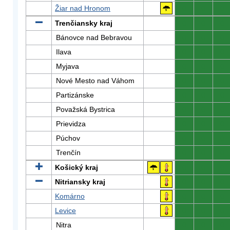
Žiar nad Hronom
0
0
0
Trenčiansky kraj
0
0
0
Bánovce nad Bebravou
0
0
0
Ilava
0
0
0
Myjava
0
0
0
Nové Mesto nad Váhom
0
0
0
Partizánske
0
0
0
Považská Bystrica
0
0
0
Prievidza
0
0
0
Púchov
0
0
0
Trenčín
0
0
0
Košický kraj
0
0
0
Nitriansky kraj
0
0
0
Komárno
0
0
0
Levice
0
0
0
Nitra
0
0
0