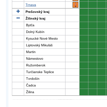
Trnava
0
0
0
Prešovský kraj
0
0
0
Žilinský kraj
0
0
0
Bytča
0
0
0
Dolný Kubín
0
0
0
Kysucké Nové Mesto
0
0
0
Liptovský Mikuláš
0
0
0
Martin
0
0
0
Námestovo
0
0
0
Ružomberok
0
0
0
Turčianske Teplice
0
0
0
Tvrdošín
0
0
0
Čadca
0
0
0
Žilina
0
0
0