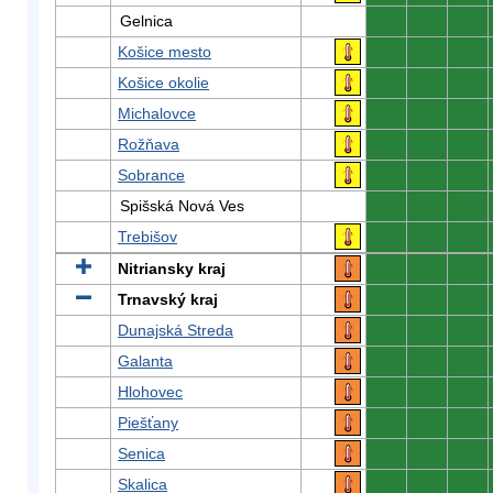
Gelnica
0
0
0
Košice mesto
0
0
0
Košice okolie
0
0
0
Michalovce
0
0
0
Rožňava
0
0
0
Sobrance
0
0
0
Spišská Nová Ves
0
0
0
Trebišov
0
0
0
Nitriansky kraj
0
0
0
Trnavský kraj
0
0
0
Dunajská Streda
0
0
0
Galanta
0
0
0
Hlohovec
0
0
0
Piešťany
0
0
0
Senica
0
0
0
Skalica
0
0
0