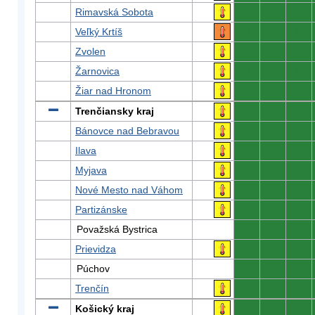
Rimavská Sobota
0
0
0
Veľký Krtíš
0
0
0
Zvolen
0
0
0
Žarnovica
0
0
0
Žiar nad Hronom
0
0
0
Trenčiansky kraj
0
0
0
Bánovce nad Bebravou
0
0
0
Ilava
0
0
0
Myjava
0
0
0
Nové Mesto nad Váhom
0
0
0
Partizánske
0
0
0
Považská Bystrica
0
0
0
Prievidza
0
0
0
Púchov
0
0
0
Trenčín
0
0
0
Košický kraj
0
0
0