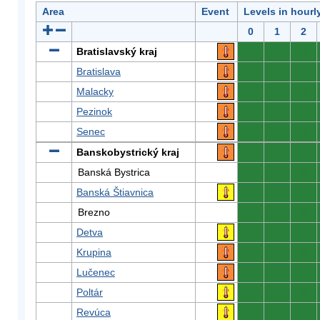
Area
Event
Levels in hourl
0
1
2
Bratislavský kraj
0
0
0
Bratislava
0
0
0
Malacky
0
0
0
Pezinok
0
0
0
Senec
0
0
0
Banskobystrický kraj
0
0
0
Banská Bystrica
0
0
0
Banská Štiavnica
0
0
0
Brezno
0
0
0
Detva
0
0
0
Krupina
0
0
0
Lučenec
0
0
0
Poltár
0
0
0
Revúca
0
0
0