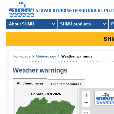
About SHMÚ
SHMÚ products
P
SHM
Homepage
Meteorology
Weather warnings
Weather warnings
All phenomena
High temperatures
Sobota - 8.8.2026
+
−