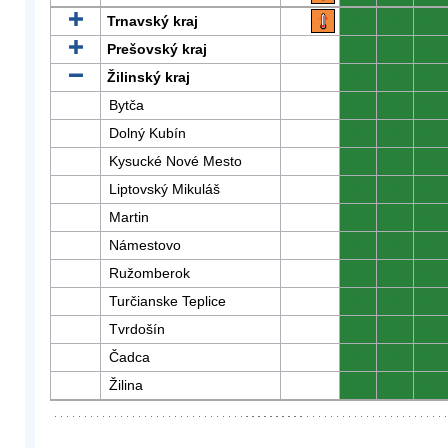
Trnavský kraj
0
0
0
Prešovský kraj
0
0
0
Žilinský kraj
0
0
0
Bytča
0
0
0
Dolný Kubín
0
0
0
Kysucké Nové Mesto
0
0
0
Liptovský Mikuláš
0
0
0
Martin
0
0
0
Námestovo
0
0
0
Ružomberok
0
0
0
Turčianske Teplice
0
0
0
Tvrdošín
0
0
0
Čadca
0
0
0
Žilina
0
0
0