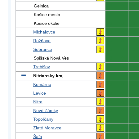
Gelnica
0
0
0
Košice mesto
0
0
0
Košice okolie
0
0
0
Michalovce
0
0
0
Rožňava
0
0
0
Sobrance
0
0
0
Spišská Nová Ves
0
0
0
Trebišov
0
0
0
Nitriansky kraj
0
0
0
Komárno
0
0
0
Levice
0
0
0
Nitra
0
0
0
Nové Zámky
0
0
0
Topoľčany
0
0
0
Zlaté Moravce
0
0
0
Šaľa
0
0
0