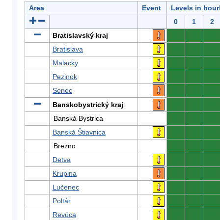
Area
Event
Levels in hour
0
1
2
Bratislavský kraj
0
0
0
Bratislava
0
0
0
Malacky
0
0
0
Pezinok
0
0
0
Senec
0
0
0
Banskobystrický kraj
0
0
0
Banská Bystrica
0
0
0
Banská Štiavnica
0
0
0
Brezno
0
0
0
Detva
0
0
0
Krupina
0
0
0
Lučenec
0
0
0
Poltár
0
0
0
Revúca
0
0
0