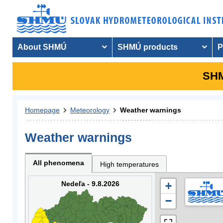
About SHMÚ
SHMÚ products
P
SHM
Homepage
Meteorology
Weather warnings
Weather warnings
All phenomena
High temperatures
Nedeľa - 9.8.2026
+
−