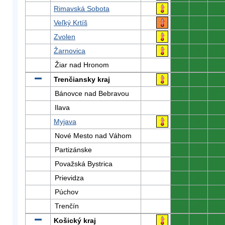
Rimavská Sobota
0
0
0
Veľký Krtíš
0
0
0
Zvolen
0
0
0
Žarnovica
0
0
0
Žiar nad Hronom
0
0
0
Trenčiansky kraj
0
0
0
Bánovce nad Bebravou
0
0
0
Ilava
0
0
0
Myjava
0
0
0
Nové Mesto nad Váhom
0
0
0
Partizánske
0
0
0
Považská Bystrica
0
0
0
Prievidza
0
0
0
Púchov
0
0
0
Trenčín
0
0
0
Košický kraj
0
0
0