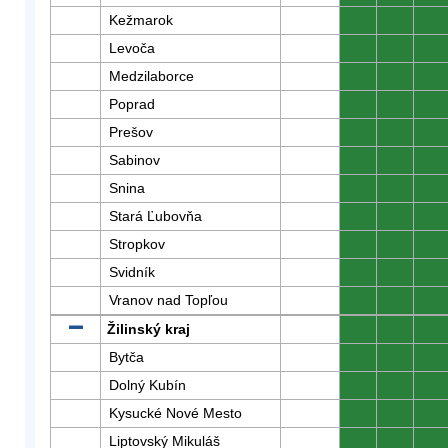
Kežmarok
0
0
0
Levoča
0
0
0
Medzilaborce
0
0
0
Poprad
0
0
0
Prešov
0
0
0
Sabinov
0
0
0
Snina
0
0
0
Stará Ľubovňa
0
0
0
Stropkov
0
0
0
Svidník
0
0
0
Vranov nad Topľou
0
0
0
Žilinský kraj
0
0
0
Bytča
0
0
0
Dolný Kubín
0
0
0
Kysucké Nové Mesto
0
0
0
Liptovský Mikuláš
0
0
0