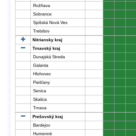
Rožňava
0
0
0
Sobrance
0
0
0
Spišská Nová Ves
0
0
0
Trebišov
0
0
0
Nitriansky kraj
0
0
0
Trnavský kraj
0
0
0
Dunajská Streda
0
0
0
Galanta
0
0
0
Hlohovec
0
0
0
Piešťany
0
0
0
Senica
0
0
0
Skalica
0
0
0
Trnava
0
0
0
Prešovský kraj
0
0
0
Bardejov
0
0
0
Humenné
0
0
0