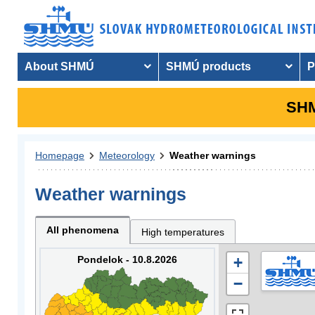
About SHMÚ
SHMÚ products
P
SHM
Homepage
Meteorology
Weather warnings
Weather warnings
All phenomena
High temperatures
Pondelok - 10.8.2026
+
−