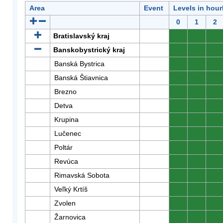
Area
Event
Levels in hour
0
1
2
Bratislavský kraj
0
0
0
Banskobystrický kraj
0
0
0
Banská Bystrica
0
0
0
Banská Štiavnica
0
0
0
Brezno
0
0
0
Detva
0
0
0
Krupina
0
0
0
Lučenec
0
0
0
Poltár
0
0
0
Revúca
0
0
0
Rimavská Sobota
0
0
0
Veľký Krtíš
0
0
0
Zvolen
0
0
0
Žarnovica
0
0
0