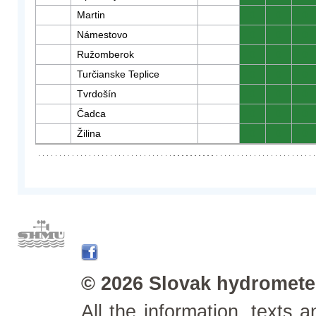
Martin
0
0
0
Námestovo
0
0
0
Ružomberok
0
0
0
Turčianske Teplice
0
0
0
Tvrdošín
0
0
0
Čadca
0
0
0
Žilina
0
0
0
© 2026 Slovak hydrometeo
All the information, texts