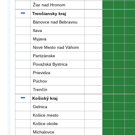
Žiar nad Hronom
0
0
0
Trenčiansky kraj
0
0
0
Bánovce nad Bebravou
0
0
0
Ilava
0
0
0
Myjava
0
0
0
Nové Mesto nad Váhom
0
0
0
Partizánske
0
0
0
Považská Bystrica
0
0
0
Prievidza
0
0
0
Púchov
0
0
0
Trenčín
0
0
0
Košický kraj
0
0
0
Gelnica
0
0
0
Košice mesto
0
0
0
Košice okolie
0
0
0
Michalovce
0
0
0