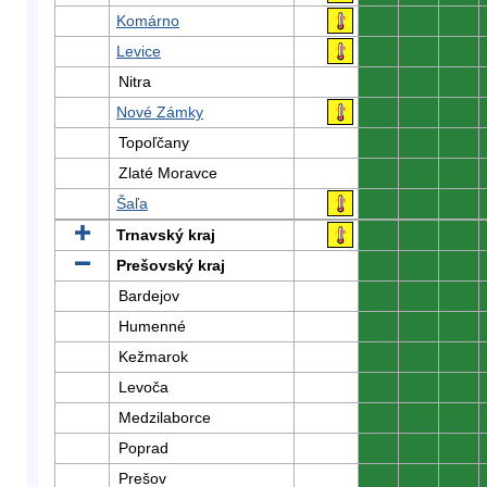
Komárno
0
0
0
Levice
0
0
0
Nitra
0
0
0
Nové Zámky
0
0
0
Topoľčany
0
0
0
Zlaté Moravce
0
0
0
Šaľa
0
0
0
Trnavský kraj
0
0
0
Prešovský kraj
0
0
0
Bardejov
0
0
0
Humenné
0
0
0
Kežmarok
0
0
0
Levoča
0
0
0
Medzilaborce
0
0
0
Poprad
0
0
0
Prešov
0
0
0