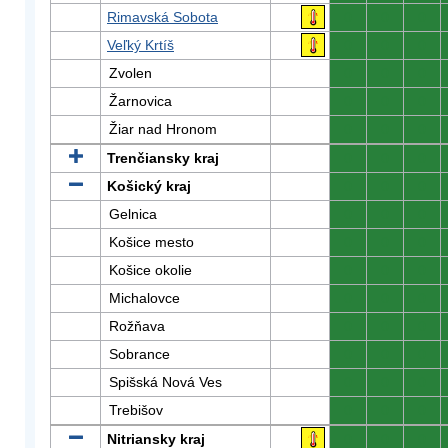
Rimavská Sobota
0
0
0
Veľký Krtíš
0
0
0
Zvolen
0
0
0
Žarnovica
0
0
0
Žiar nad Hronom
0
0
0
Trenčiansky kraj
0
0
0
Košický kraj
0
0
0
Gelnica
0
0
0
Košice mesto
0
0
0
Košice okolie
0
0
0
Michalovce
0
0
0
Rožňava
0
0
0
Sobrance
0
0
0
Spišská Nová Ves
0
0
0
Trebišov
0
0
0
Nitriansky kraj
0
0
0