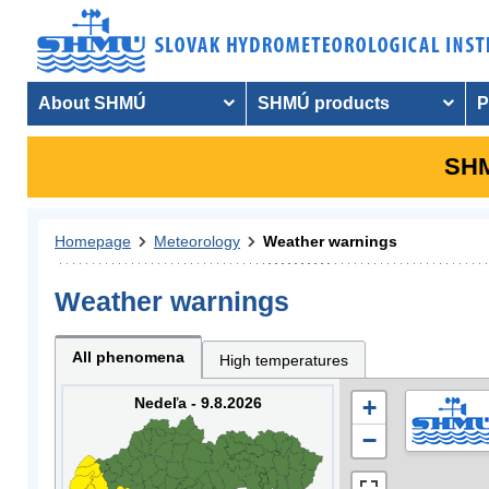
About SHMÚ
SHMÚ products
P
SHM
Homepage
Meteorology
Weather warnings
Weather warnings
All phenomena
High temperatures
Nedeľa - 9.8.2026
+
−