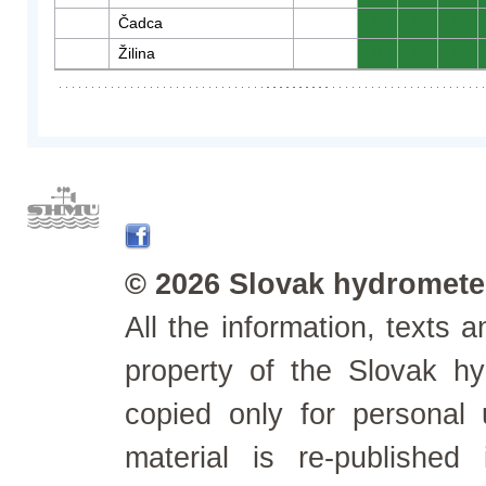
Čadca
0
0
0
Žilina
0
0
0
© 2026 Slovak hydrometeo
All the information, texts
property of the Slovak h
copied only for personal
material is re-published