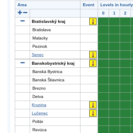
Area
Event
Levels in hourl
0
1
2
Bratislavský kraj
0
0
0
Bratislava
0
0
0
Malacky
0
0
0
Pezinok
0
0
0
Senec
0
0
0
Banskobystrický kraj
0
0
0
Banská Bystrica
0
0
0
Banská Štiavnica
0
0
0
Brezno
0
0
0
Detva
0
0
0
Krupina
0
0
0
Lučenec
0
0
0
Poltár
0
0
0
Revúca
0
0
0