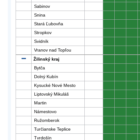
Sabinov
0
0
0
Snina
0
0
0
Stará Ľubovňa
0
0
0
Stropkov
0
0
0
Svidník
0
0
0
Vranov nad Topľou
0
0
0
Žilinský kraj
0
0
0
Bytča
0
0
0
Dolný Kubín
0
0
0
Kysucké Nové Mesto
0
0
0
Liptovský Mikuláš
0
0
0
Martin
0
0
0
Námestovo
0
0
0
Ružomberok
0
0
0
Turčianske Teplice
0
0
0
Tvrdošín
0
0
0