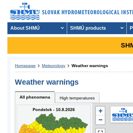
About SHMÚ
SHMÚ products
P
SHM
Homepage
Meteorology
Weather warnings
Weather warnings
All phenomena
High temperatures
Pondelok - 10.8.2026
+
−