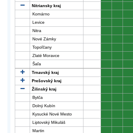
Nitriansky kraj
0
0
0
Komárno
0
0
0
Levice
0
0
0
Nitra
0
0
0
Nové Zámky
0
0
0
Topoľčany
0
0
0
Zlaté Moravce
0
0
0
Šaľa
0
0
0
Trnavský kraj
0
0
0
Prešovský kraj
0
0
0
Žilinský kraj
0
0
0
Bytča
0
0
0
Dolný Kubín
0
0
0
Kysucké Nové Mesto
0
0
0
Liptovský Mikuláš
0
0
0
Martin
0
0
0