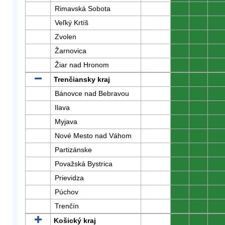
Rimavská Sobota
0
0
0
Veľký Krtíš
0
0
0
Zvolen
0
0
0
Žarnovica
0
0
0
Žiar nad Hronom
0
0
0
Trenčiansky kraj
0
0
0
Bánovce nad Bebravou
0
0
0
Ilava
0
0
0
Myjava
0
0
0
Nové Mesto nad Váhom
0
0
0
Partizánske
0
0
0
Považská Bystrica
0
0
0
Prievidza
0
0
0
Púchov
0
0
0
Trenčín
0
0
0
Košický kraj
0
0
0