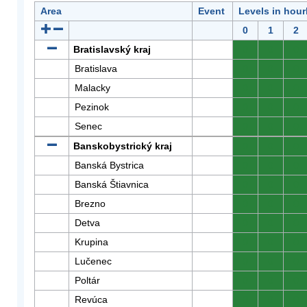
Area
Event
Levels in hour
0
1
2
Bratislavský kraj
0
0
0
Bratislava
0
0
0
Malacky
0
0
0
Pezinok
0
0
0
Senec
0
0
0
Banskobystrický kraj
0
0
0
Banská Bystrica
0
0
0
Banská Štiavnica
0
0
0
Brezno
0
0
0
Detva
0
0
0
Krupina
0
0
0
Lučenec
0
0
0
Poltár
0
0
0
Revúca
0
0
0