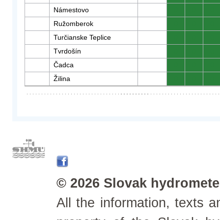
Námestovo
0
0
0
Ružomberok
0
0
0
Turčianske Teplice
0
0
0
Tvrdošín
0
0
0
Čadca
0
0
0
Žilina
0
0
0
© 2026 Slovak hydrometeo
All the information, texts