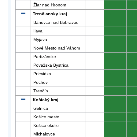
Žiar nad Hronom
0
0
0
Trenčiansky kraj
0
0
0
Bánovce nad Bebravou
0
0
0
Ilava
0
0
0
Myjava
0
0
0
Nové Mesto nad Váhom
0
0
0
Partizánske
0
0
0
Považská Bystrica
0
0
0
Prievidza
0
0
0
Púchov
0
0
0
Trenčín
0
0
0
Košický kraj
0
0
0
Gelnica
0
0
0
Košice mesto
0
0
0
Košice okolie
0
0
0
Michalovce
0
0
0