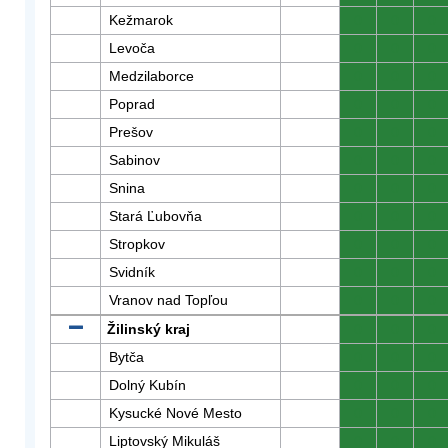
Kežmarok
0
0
0
Levoča
0
0
0
Medzilaborce
0
0
0
Poprad
0
0
0
Prešov
0
0
0
Sabinov
0
0
0
Snina
0
0
0
Stará Ľubovňa
0
0
0
Stropkov
0
0
0
Svidník
0
0
0
Vranov nad Topľou
0
0
0
Žilinský kraj
0
0
0
Bytča
0
0
0
Dolný Kubín
0
0
0
Kysucké Nové Mesto
0
0
0
Liptovský Mikuláš
0
0
0