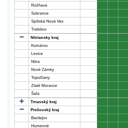
Rožňava
0
0
0
Sobrance
0
0
0
Spišská Nová Ves
0
0
0
Trebišov
0
0
0
Nitriansky kraj
0
0
0
Komárno
0
0
0
Levice
0
0
0
Nitra
0
0
0
Nové Zámky
0
0
0
Topoľčany
0
0
0
Zlaté Moravce
0
0
0
Šaľa
0
0
0
Trnavský kraj
0
0
0
Prešovský kraj
0
0
0
Bardejov
0
0
0
Humenné
0
0
0