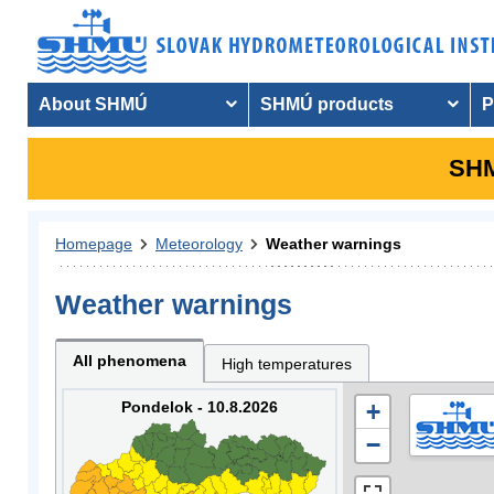
About SHMÚ
SHMÚ products
P
SHM
Homepage
Meteorology
Weather warnings
Weather warnings
All phenomena
High temperatures
Pondelok - 10.8.2026
+
−