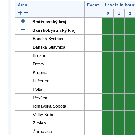
Area
Event
Levels in hour
0
1
2
Bratislavský kraj
0
0
0
Banskobystrický kraj
0
0
0
Banská Bystrica
0
0
0
Banská Štiavnica
0
0
0
Brezno
0
0
0
Detva
0
0
0
Krupina
0
0
0
Lučenec
0
0
0
Poltár
0
0
0
Revúca
0
0
0
Rimavská Sobota
0
0
0
Veľký Krtíš
0
0
0
Zvolen
0
0
0
Žarnovica
0
0
0