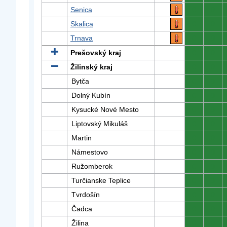
Senica
0
0
Skalica
0
0
Trnava
0
0
Prešovský kraj
0
0
Žilinský kraj
0
0
Bytča
0
0
Dolný Kubín
0
0
Kysucké Nové Mesto
0
0
Liptovský Mikuláš
0
0
Martin
0
0
Námestovo
0
0
Ružomberok
0
0
Turčianske Teplice
0
0
Tvrdošín
0
0
Čadca
0
0
Žilina
0
0