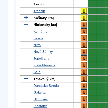
Púchov
0
0
Trenčín
0
0
Košický kraj
0
0
Nitriansky kraj
0
0
Komárno
0
0
Levice
0
0
Nitra
0
0
Nové Zámky
0
0
Topoľčany
0
0
Zlaté Moravce
0
0
Šaľa
0
0
Trnavský kraj
0
0
Dunajská Streda
0
0
Galanta
0
0
Hlohovec
0
0
Piešťany
0
0