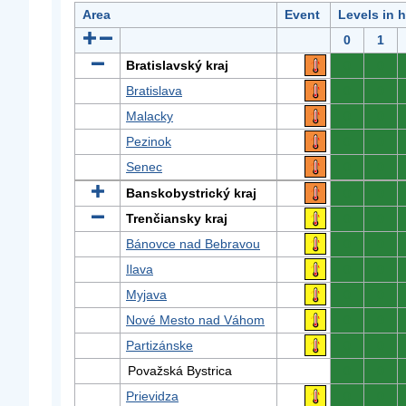
Area
Event
Levels in 
0
1
Bratislavský kraj
0
0
Bratislava
0
0
Malacky
0
0
Pezinok
0
0
Senec
0
0
Banskobystrický kraj
0
0
Trenčiansky kraj
0
0
Bánovce nad Bebravou
0
0
Ilava
0
0
Myjava
0
0
Nové Mesto nad Váhom
0
0
Partizánske
0
0
Považská Bystrica
0
0
Prievidza
0
0