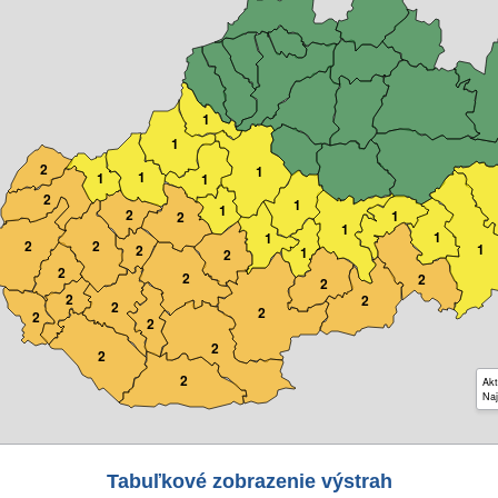
1
1
2
1
1
1
1
2
1
1
2
1
2
1
1
1
2
2
1
2
1
2
2
2
2
2
2
2
2
2
2
2
2
2
2
Akt
Naj
Tabuľkové zobrazenie výstrah