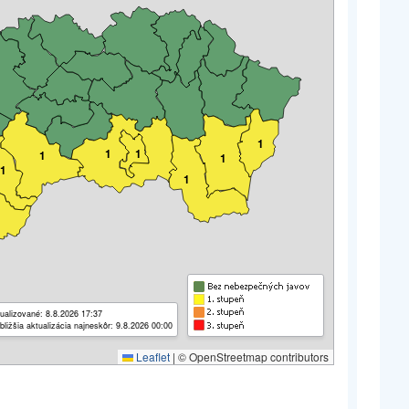
1
1
1
1
1
1
1
ualizované: 8.8.2026 17:37
bližšia aktualizácia najneskôr: 9.8.2026 00:00
Leaflet
|
© OpenStreetmap contributors