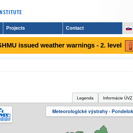
Projects
Contact
SHMU issued weather warnings - 2. level
Legenda
Informácie ÚVZ
Meteorologické výstrahy - Pondelok 